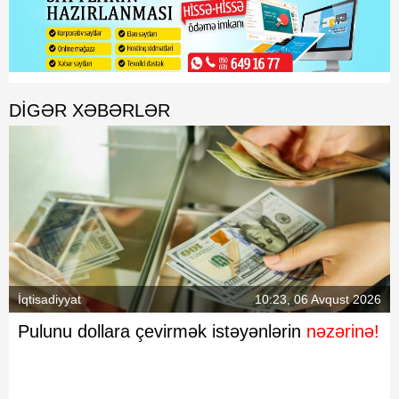
DIGƏR XƏBƏRLƏR
İqtisadiyyat
10:23, 06 Avqust 2026
Pulunu dollara çevirmək istəyənlərin
nəzərinə!