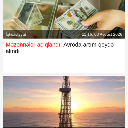
İqtisadiyyat
11:16, 03 Avqust 2026
Məzənnələr açıqlandı:
Avroda artım qeydə
alındı