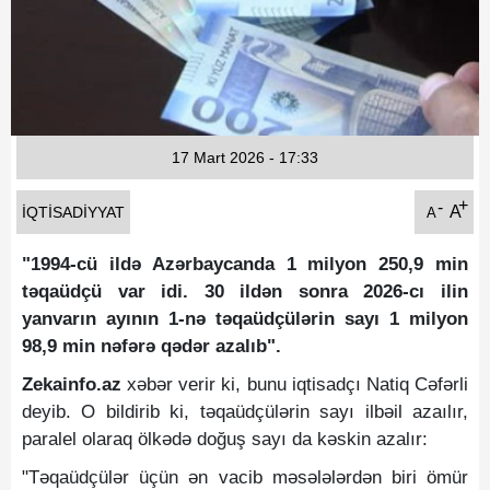
Fotoqaleriya
Reportaj
Qarabag Zəfəri
17 Mart 2026 - 17:33
+
-
A
İQTISADIYYAT
A
"1994-cü ildə Azərbaycanda 1 milyon 250,9 min
təqaüdçü var idi. 30 ildən sonra 2026-cı ilin
yanvarın ayının 1-nə təqaüdçülərin sayı 1 milyon
98,9 min nəfərə qədər azalıb".
Zekainfo.az
xəbər verir ki, bunu iqtisadçı Natiq Cəfərli
deyib. O bildirib ki, təqaüdçülərin sayı ilbəil azaılır,
paralel olaraq ölkədə doğuş sayı da kəskin azalır:
"Təqaüdçülər üçün ən vacib məsələlərdən biri ömür