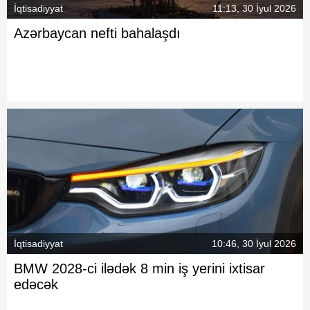
İqtisadiyyat
11:13, 30 İyul 2026
Azərbaycan nefti bahalaşdı
İqtisadiyyat
10:46, 30 İyul 2026
BMW 2028-ci ilədək 8 min iş yerini ixtisar
edəcək