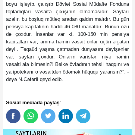
boyu işləyib, çalışıb Dövlət Sosial Müdafiə Fonduna
topladıqları vəsaitə çıxışının olmamasıdır. Sayları
azalır, bu boşluq mütləq aradan qaldırılmalıdır. Bu gün
pensiya kapitalının həddi 46 080 manatdır. Bunun özü
də çoxdur. İnsanlar var ki, 100-150 min pensiya
kapitalları var, amma həmin vəsait onlar üçün əlçatan
deyil. Təqaüd yaşına çatmadan dünyasını dəyişənlər
var, sayları çoxdur. Onların varisləri niyə həmin
vəsaiti ala bilməsin?! Bəlkə övladının təhsil haqqını və
ya ipotekanı o vəsaitdən ödəmək hüququ yaransın?", -
deyə N.Cəfərli qeyd edib.
Sosial mediada paylaş: