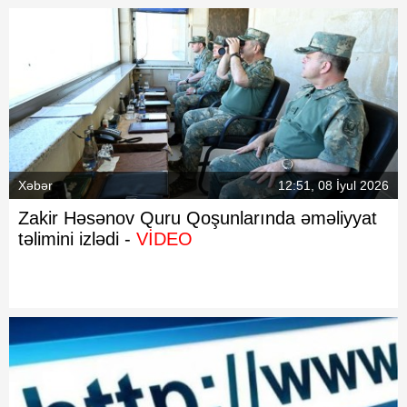
Xəbər
12:51, 08 İyul 2026
Zakir Həsənov Quru Qoşunlarında əməliyyat
təlimini izlədi -
VİDEO