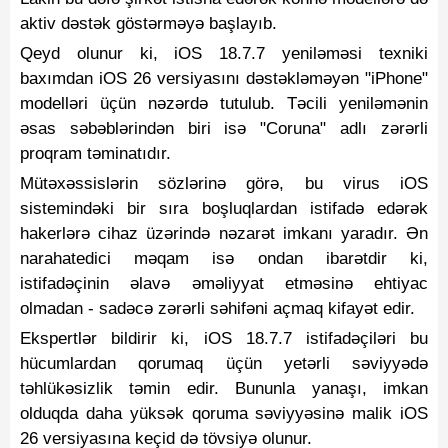
aktiv dəstək göstərməyə başlayıb.
Qeyd olunur ki, iOS 18.7.7 yeniləməsi texniki
baxımdan iOS 26 versiyasını dəstəkləməyən "iPhone"
modelləri üçün nəzərdə tutulub. Təcili yeniləmənin
əsas səbəblərindən biri isə "Coruna" adlı zərərli
proqram təminatıdır.
Mütəxəssislərin sözlərinə görə, bu virus iOS
sistemindəki bir sıra boşluqlardan istifadə edərək
hakerlərə cihaz üzərində nəzarət imkanı yaradır. Ən
narahatedici məqam isə ondan ibarətdir ki,
istifadəçinin əlavə əməliyyat etməsinə ehtiyac
olmadan - sadəcə zərərli səhifəni açmaq kifayət edir.
Ekspertlər bildirir ki, iOS 18.7.7 istifadəçiləri bu
hücumlardan qorumaq üçün yetərli səviyyədə
təhlükəsizlik təmin edir. Bununla yanaşı, imkan
olduqda daha yüksək qoruma səviyyəsinə malik iOS
26 versiyasına keçid də tövsiyə olunur.