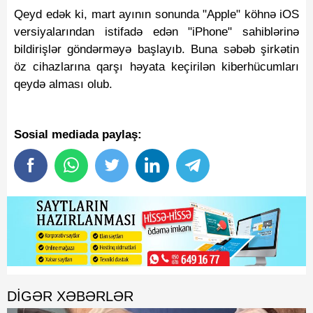
Qeyd edək ki, mart ayının sonunda "Apple" köhnə iOS
versiyalarından istifadə edən "iPhone" sahiblərinə
bildirişlər göndərməyə başlayıb. Buna səbəb şirkətin
öz cihazlarına qarşı həyata keçirilən kiberhücumları
qeydə alması olub.
Sosial mediada paylaş:
DIGƏR XƏBƏRLƏR