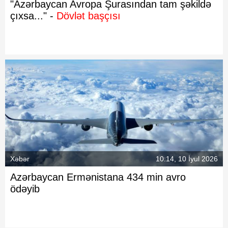
"Azərbaycan Avropa Şurasından tam şəkildə
çıxsa..." -
Dövlət başçısı
Xəbər
10:14, 10 İyul 2026
Azərbaycan Ermənistana 434 min avro
ödəyib