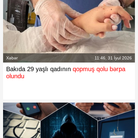
Xəbər
11:46, 31 İyul 2026
Bakıda 29 yaşlı qadının
qopmuş qolu bərpa
olundu