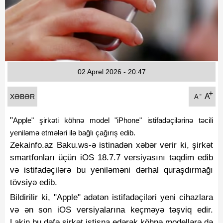
Fotoqaleriya
Reportaj
Qarabag Zəfəri
02 Aprel 2026 - 20:47
+
-
A
XƏBƏR
A
"
Apple" şirkəti köhnə model "iPhone" istifadəçilərinə təcili
yeniləmə etmələri ilə bağlı çağırış edib.
Zekainfo.az Baku.ws-ə istinadən xəbər verir ki, şirkət
smartfonları üçün iOS 18.7.7 versiyasını təqdim edib
və istifadəçilərə bu yeniləməni dərhal quraşdırmağı
tövsiyə edib.
Bildirilir ki, "Apple" adətən istifadəçiləri yeni cihazlara
və ən son iOS versiyalarına keçməyə təşviq edir.
Lakin bu dəfə şirkət istisna edərək köhnə modellərə də