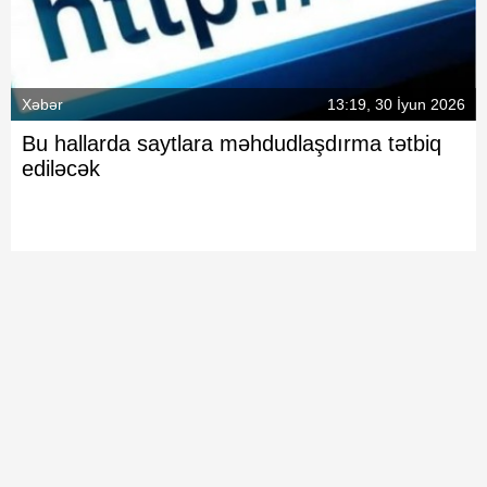
Xəbər
13:19, 30 İyun 2026
Bu hallarda saytlara məhdudlaşdırma tətbiq
ediləcək