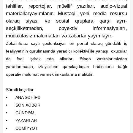
təhlillər, reportojlar, müəllif yazıları, audio-vizual
Fotoqaleriya
materiallaryayımlanır. Müstəqil yeni media resursu
Reportaj
olaraq siyasi və sosial qruplara qarşı ayrı-
Qarabag Zəfəri
seçkiliketmədən, obyektiv informasiyaları,
müdaxiləsiz məlumatları və xəbərlər yayımlayır.
Zekainfo.az saytı çoxfunksiyalı bir portal olaraq gündəlik iş
fəaliyyətinin qurulmasında yaradıcı kollektivi ilə yanaşı, oxucular
da fəal iştirak edə bilərlər. Əlaqə vasitələrimizdən
yararlanmaqla, izləyicilərin qarşılaşdıqları hadisələrlə bağlı
operativ məlumat vermək imkanlarına malikdir.
Sürətli keçidlər
•
ANA SƏHİFƏ
•
SON XƏBƏR
•
GÜNDƏM
•
YAZARLAR
•
CƏMİYYƏT