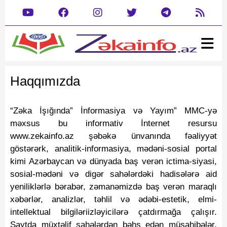
Ana səhifə
Xəbər
Haqqımızda
Gündəm
Siyasət
Rəsmi
Cəmiyyət
“Zəka İşığında” İnformasiya və Yayım” MMC-yə
Mədəniyyət
Təhsil
məxsus bu informativ İnternet resursu
Hadisə
www.zekainfo.az şəbəkə ünvanında fəaliyyət
Yazarlar
Dəyərlərimizin kreativ tanıtımı
göstərərk, analitik-informasiya, mədəni-sosial portal
kimi Azərbaycan və dünyada baş verən ictima-siyasi,
Dünya
sosial-mədəni və digər sahələrdəki hadisələrə aid
Müsahibə
yeniliklərlə bərabər, zəmanəmizdə baş verən maraqlı
İdman
xəbərlər, analizlər, təhlil və ədəbi-estetik, elmi-
Şou biznes
intellektual bilgiləriizləyicilərə çatdırmağa çalışır.
Maraqlı
Saytda müxtəlif sahələrdən bəhs edən müsahibələr,