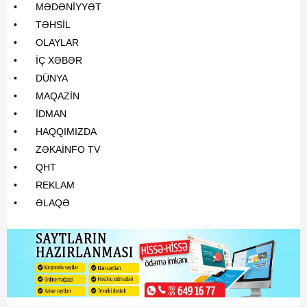
•
MƏDƏNİYYƏT
•
TƏHSİL
•
OLAYLAR
•
İÇ XƏBƏR
•
DÜNYA
•
MAQAZİN
•
İDMAN
•
HAQQIMIZDA
•
ZƏKAİNFO TV
•
QHT
•
REKLAM
•
ƏLAQƏ