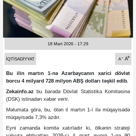
Fotoqaleriya
Reportaj
Qarabag Zəfəri
18 Mart 2026 - 17:29
+
-
A
İQTISADIYYAT
A
Bu ilin martın 1-nə Azərbaycanın xarici dövlət
borcu 4 milyard 728 milyon ABŞ dolları təşkil edib.
Zekainfo.az
bu barədə Dövlət Statistika Komitəsinə
(DSK) istinadən xəbər verir.
Məlumata görə, bu, ötən il martın 1-i ilə müqayisədə
müqayisədə 7,3% azdır.
Eyni zamanda komitə xatırladır ki, ölkənin strateji
valyuta ehtiyatları 2026-cı il mart ayının 1-nə 90