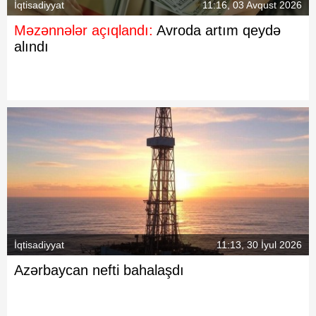
İqtisadiyyat
11:16, 03 Avqust 2026
Məzənnələr açıqlandı:
Avroda artım qeydə
alındı
İqtisadiyyat
11:13, 30 İyul 2026
Azərbaycan nefti bahalaşdı