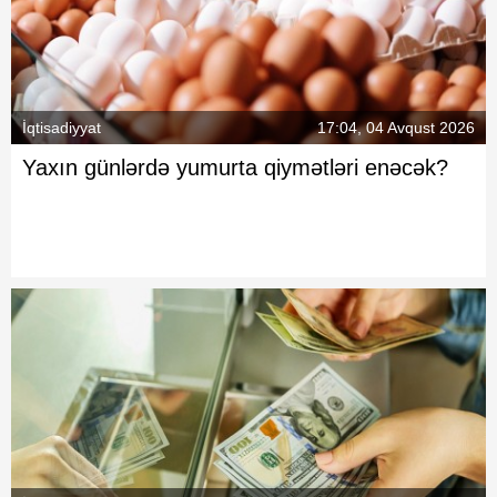
İqtisadiyyat
17:04, 04 Avqust 2026
Yaxın günlərdə yumurta qiymətləri enəcək?