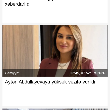
xəbərdarlıq
Cəmiyyət
12:45, 07 Avqust 2026
Aytən Abdullayevaya yüksək vəzifə verildi