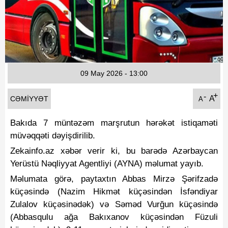
Fotoqaleriya
Reportaj
Qarabag Zəfəri
09 May 2026 - 13:00
+
-
A
CƏMIYYƏT
A
Bakıda 7 müntəzəm marşrutun hərəkət istiqaməti
müvəqqəti dəyişdirilib.
Zekainfo.az xəbər verir ki, bu barədə Azərbaycan
Yerüstü Nəqliyyat Agentliyi (AYNA) məlumat yayıb.
Məlumata görə, paytaxtın Abbas Mirzə Şərifzadə
küçəsində (Nazim Hikmət küçəsindən İsfəndiyar
Zulalov küçəsinədək) və Səməd Vurğun küçəsində
(Abbasqulu ağa Bakıxanov küçəsindən Füzuli