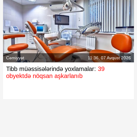
Cəmiyyət
11:36, 07 Avqust 2026
Tibb müəssisələrində yoxlamalar:
39
obyektdə nöqsan aşkarlanıb