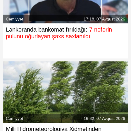
Cəmiyyət
17:18, 07 Avqust 2026
Lənkəranda bankomat fırıldağı:
7 nəfərin
pulunu oğurlayan şəxs saxlanıldı
Cəmiyyət
16:32, 07 Avqust 2026
Milli Hidrometeorologiya Xidmətindən