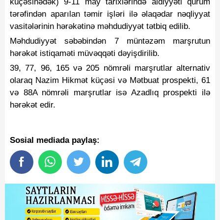
küçəsinədək) 9-11 may tarixlərində aidiyyəti qurum
tərəfindən aparılan təmir işləri ilə əlaqədar nəqliyyat
vasitələrinin hərəkətinə məhdudiyyət tətbiq edilib.
Məhdudiyyət səbəbindən 7 müntəzəm marşrutun
hərəkət istiqaməti müvəqqəti dəyişdirilib.
39, 77, 96, 165 və 205 nömrəli marşrutlar alternativ
olaraq Nazim Hikmət küçəsi və Mətbuat prospekti, 61
və 88A nömrəli marşrutlar isə Azadlıq prospekti ilə
hərəkət edir.
Sosial mediada paylaş: