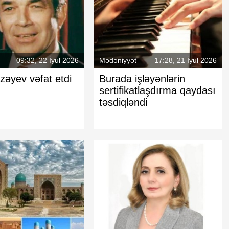
09:32, 22 İyul 2026
Mədəniyyət
17:28, 21 İyul 2026
rzəyev vəfat etdi
Burada işləyənlərin
sertifikatlaşdırma qaydası
təsdiqləndi