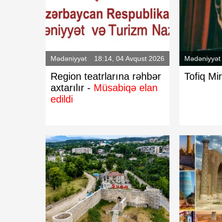
Mədəniyyət
18:14, 04 Avqust 2026
Mədəniyyət
Region teatrlarına rəhbər
Tofiq Mi
axtarılır -
Müsabiqə elan
edildi