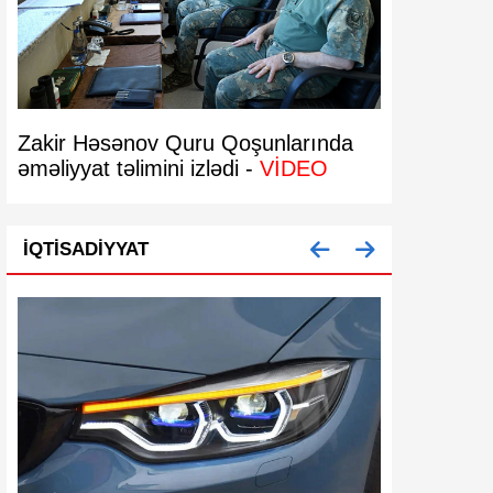
Zakir Həsənov Quru Qoşunlarında
Bakıda 29 
əməliyyat təlimini izlədi -
VİDEO
bərpa olun
İQTISADIYYAT