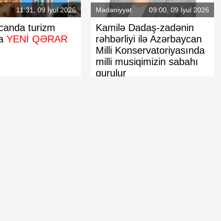
11:31, 09 İyul 2026
Mədəniyyət
09:00, 09 İyul 2026
canda turizm
Kamilə Dadaş-zadənin
da
YENİ QƏRAR
rəhbərliyi ilə Azərbaycan
Milli Konservatoriyasında
milli musiqimizin sabahı
Şurasından tam
Azərbaycan Ermənistana 434 min
qurulur
ət başçısı
avro ödəyib