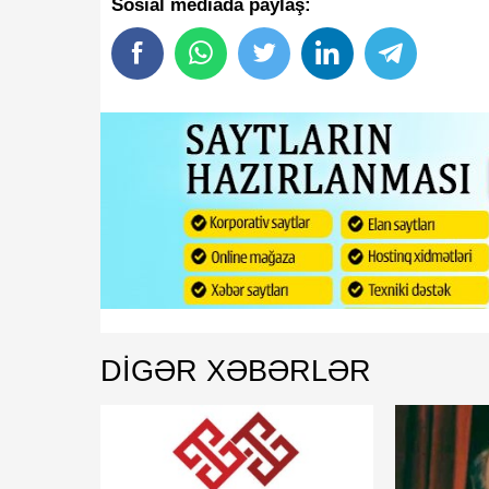
Sosial mediada paylaş:
DIGƏR XƏBƏRLƏR