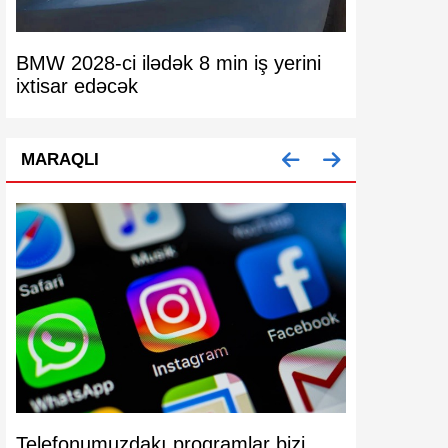
BMW 2028-ci ilədək 8 min iş yerini
Pulunu doll
ixtisar edəcək
nəzərinə!
MARAQLI
Telefonumuzdakı proqramlar bizi
Köhnə mode