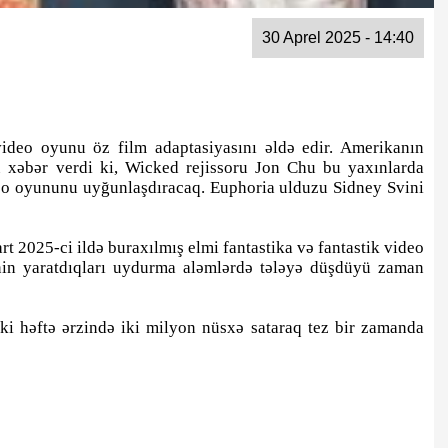
30 Aprel 2025 - 14:40
ideo oyunu öz film adaptasiyasını əldə edir. Amerikanın
 xəbər verdi ki, Wicked rejissoru Jon Chu bu yaxınlarda
ideo oyununu uyğunlaşdıracaq. Euphoria ulduzu Sidney Svini
rt 2025-ci ildə buraxılmış elmi fantastika və fantastik video
enin yaratdıqları uydurma aləmlərdə tələyə düşdüyü zaman
iki həftə ərzində iki milyon nüsxə sataraq tez bir zamanda