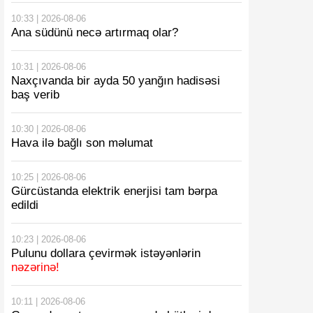
10:33 | 2026-08-06
Ana südünü necə artırmaq olar?
10:31 | 2026-08-06
Naxçıvanda bir ayda 50 yanğın hadisəsi
baş verib
10:30 | 2026-08-06
Hava ilə bağlı son məlumat
10:25 | 2026-08-06
Gürcüstanda elektrik enerjisi tam bərpa
edildi
10:23 | 2026-08-06
Pulunu dollara çevirmək istəyənlərin
nəzərinə!
10:11 | 2026-08-06