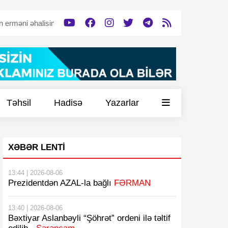
əhalisinə dəstək verəcək”
Tərtərdə tərk edilmiş döyüş mövqeyi -
V
Təhsil
Hadisə
Yazarlar
XƏBƏR LENTI
13:44 | 2026-08-06
Prezidentdən AZAL-la bağlı
FƏRMAN
13:40 | 2026-08-06
Bəxtiyar Aslanbəyli “Şöhrət” ordeni ilə təltif