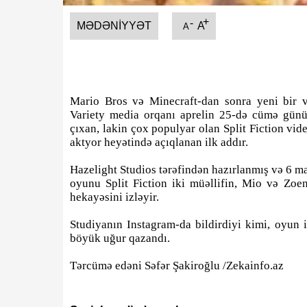
+
-
MƏDƏNIYYƏT
A
A
Mario Bros və Minecraft-dan sonra yeni bir v
Variety media orqanı aprelin 25-də cümə günü
çıxan, lakin çox populyar olan Split Fiction v
aktyor heyətində açıqlanan ilk addır.
Hazelight Studios tərəfindən hazırlanmış və 6 ma
oyunu Split Fiction iki müəllifin, Mio və Zo
hekayəsini izləyir.
Studiyanın Instagram-da bildirdiyi kimi, oyun 
böyük uğur qazandı.
Tərcümə edəni Səfər Şakiroğlu /Zekainfo.az