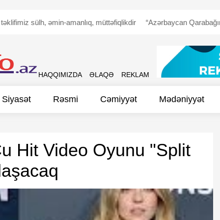
z sülh, əmin-amanlıq, müttəfiqlikdir
“Azərbaycan Qarabağın erməni 
HAQQIMIZDA
ƏLAQƏ
REKLAM
Siyasət
Rəsmi
Cəmiyyət
Mədəniyyət
u Hit Video Oyunu "Split
nlaşacaq