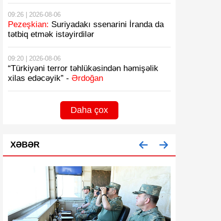
09:26 | 2026-08-06
Pezeşkian:
Suriyadakı ssenarini İranda da
tətbiq etmək istəyirdilər
09:20 | 2026-08-06
“Türkiyəni terror təhlükəsindən həmişəlik
xilas edəcəyik” -
Ərdoğan
Daha çox
XƏBƏR