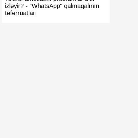
izləyir? -
"WhatsApp" qalmaqalının
VACİB XƏ
təfərrüatları