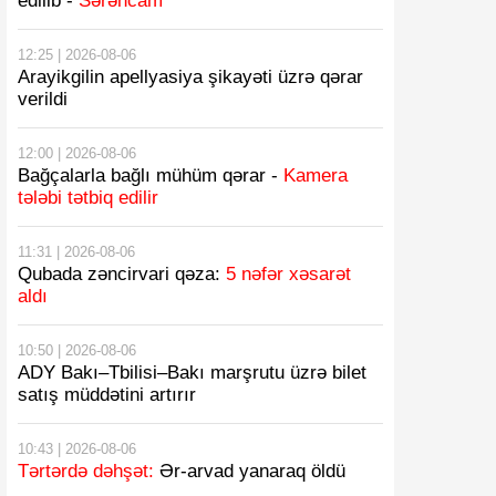
edilib -
Sərəncam
12:25 | 2026-08-06
Arayikgilin apellyasiya şikayəti üzrə qərar
verildi
12:00 | 2026-08-06
Bağçalarla bağlı mühüm qərar -
Kamera
tələbi tətbiq edilir
11:31 | 2026-08-06
Qubada zəncirvari qəza:
5 nəfər xəsarət
aldı
10:50 | 2026-08-06
ADY Bakı–Tbilisi–Bakı marşrutu üzrə bilet
satış müddətini artırır
10:43 | 2026-08-06
Tərtərdə dəhşət:
Ər-arvad yanaraq öldü