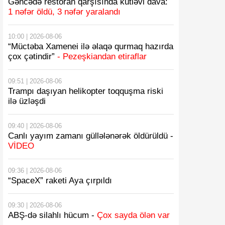
Gəncədə restoran qarşısında kütləvi dava:
1 nəfər öldü, 3 nəfər yaralandı
10:00 | 2026-08-06
“Müctəba Xamenei ilə əlaqə qurmaq hazırda
çox çətindir”
- Pezeşkiandan etiraflar
09:51 | 2026-08-06
Trampı daşıyan helikopter toqquşma riski
ilə üzləşdi
09:40 | 2026-08-06
Canlı yayım zamanı güllələnərək öldürüldü -
VİDEO
09:36 | 2026-08-06
“SpaceX” raketi Aya çırpıldı
09:30 | 2026-08-06
ABŞ-də silahlı hücum -
Çox sayda ölən var