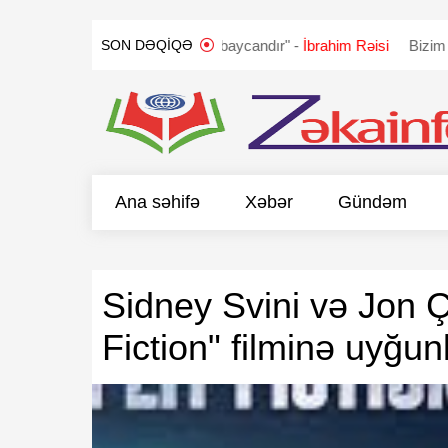
QLANDI
"Qarabağ Azərbaycandır" -
İbrahim Rəisi
Bizim təklifimi
SON DƏQIQƏ
Ana səhifə
Xəbər
Gündəm
Sidney Svini və Jon Ç
Fiction" filminə uyğu