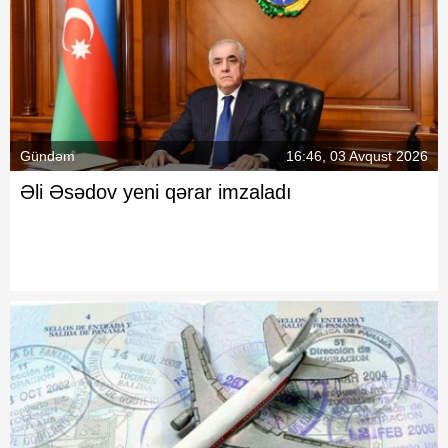
Gündəm
16:46, 03 Avqust 2026
Əli Əsədov yeni qərar imzaladı