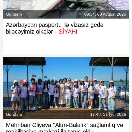
Gündəm
09:34, 03 Avqust 2026
Azərbaycan pasportu ilə vizasız gedə
biləcəyimiz ölkələr -
SİYAHI
Gündəm
17:48, 31 İyul 2026
Mehriban Əliyeva “Altın-Balalık” sağlamlıq və
reabilitasiya mərkəzi ilə tanış oldu -