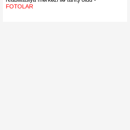
FOTOLAR
Bütün hüquqlar Azərbaycan Respublikası qanunvericiliyinə əsasən
qorunur. Saytda yer alan informasiyadan istifadə etdikdə LİNK-lə
istinad mütləqdir.