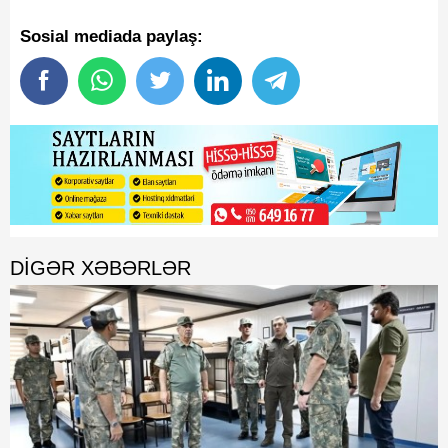
Sosial mediada paylaş:
DIGƏR XƏBƏRLƏR