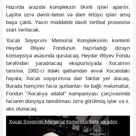
Hazırda ərazidə kompleksin tikinti işləri aparılır.
Layihə üzrə dəmir-beton və dam örtüyü işləri artıq
başa çatıb. Yaxın müddətdə daxili tərtibat prosesinə
start veriləcək.
Xocalı Soyqırımı Memorial Kompleksinin kontenti
Heydər Əliyev Fondunun hazırladığı dizayn
konsepsiya əsasında qurulacaq. Heydər Əliyev Fondu
tərəfindən yaradılacaq ekspozisiyada Xocalının
tarixinə, 1992-ci ildəki qətliamdan əvvəl Xocalıdakı
həyata, Xocalı soyqırımına dair faktlar yer alacaq.
Burada həmçinin faciə qurbanları ilə bağlı məlumatlar,
Fondun “Xocalıya ədalət” kampaniyası çərçivəsində
faciənin dünyaya tanıdılması üzrə görülmüş işlər və s.
əks olunacaq.