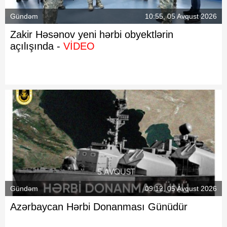
Gündəm
10:55, 05 Avqust 2026
Zakir Həsənov yeni hərbi obyektlərin
açılışında -
VİDEO
Gündəm
09:12, 05 Avqust 2026
Azərbaycan Hərbi Donanması Günüdür