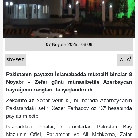
Fotoqaleriya
Reportaj
Qarabag Zəfəri
07 Noyabr 2025 - 08:08
+
-
A
SIYASƏT
A
Pakistanın paytaxtı İslamabadda müxtəlif binalar 8
Noyabr – Zəfər günü münasibətilə Azərbaycan
bayrağının rəngləri ilə işıqlandırılıb.
Zekainfo.az
xəbər verir ki, bu barədə Azərbaycanın
Pakistandakı səfiri Xəzər Fərhadov öz “X” hesabında
paylaşım edib.
İslabaddakı binalar, o cümlədən Pakistan Baş
Nazirinin Ofisi, Parlament və Ali Məhkəmə, Zəfər