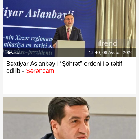
Siyasət
13:40, 06 Avqust 2026
Bəxtiyar Aslanbəyli “Şöhrət” ordeni ilə təltif
edilib -
Sərəncam