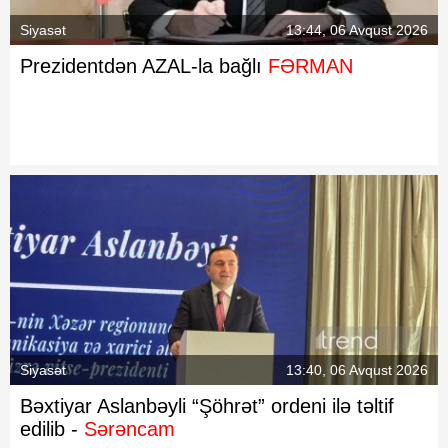
Siyasət
13:44, 06 Avqust 2026
Prezidentdən AZAL-la bağlı
FƏRMAN
Siyasət
13:40, 06 Avqust 2026
Bəxtiyar Aslanbəyli “Şöhrət” ordeni ilə təltif
edilib -
Sərəncam