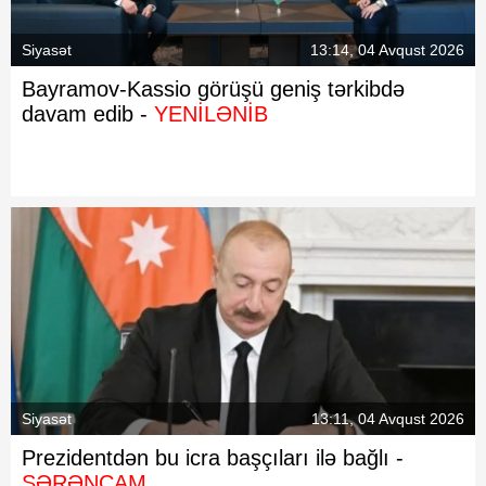
Siyasət
13:14, 04 Avqust 2026
Bayramov-Kassio görüşü geniş tərkibdə
davam edib -
YENİLƏNİB
Siyasət
13:11, 04 Avqust 2026
Prezidentdən bu icra başçıları ilə bağlı -
SƏRƏNCAM