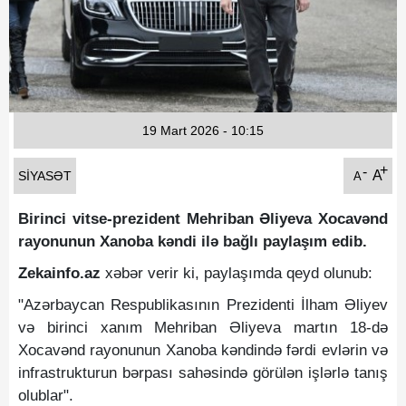
Fotoqaleriya
Reportaj
Qarabag Zəfəri
19 Mart 2026 - 10:15
+
-
A
SIYASƏT
A
Birinci vitse-prezident Mehriban Əliyeva Xocavənd
rayonunun Xanoba kəndi ilə bağlı paylaşım edib.
Zekainfo.az
xəbər verir ki, paylaşımda qeyd olunub:
"Azərbaycan Respublikasının Prezidenti İlham Əliyev
və birinci xanım Mehriban Əliyeva martın 18-də
Xocavənd rayonunun Xanoba kəndində fərdi evlərin və
infrastrukturun bərpası sahəsində görülən işlərlə tanış
olublar".