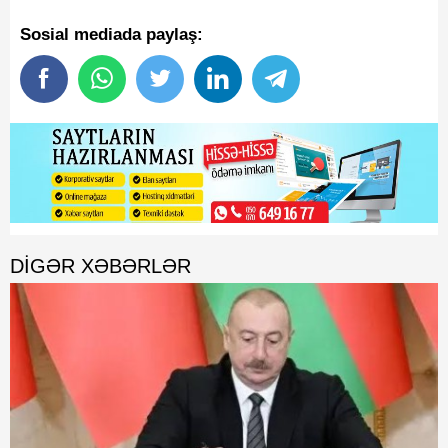
Sosial mediada paylaş:
DIGƏR XƏBƏRLƏR