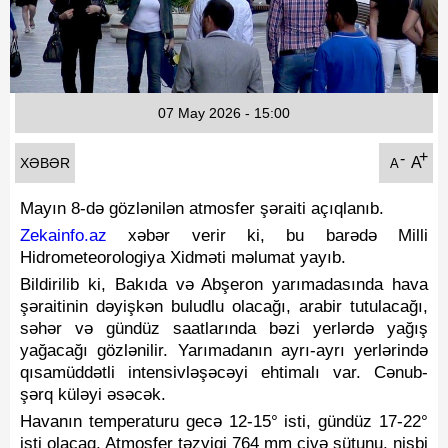
Fotoqaleriya
Reportaj
Qarabag Zəfəri
07 May 2026 - 15:00
+
-
A
XƏBƏR
A
Mayın 8-də gözlənilən atmosfer şəraiti açıqlanıb.
Zekainfo.az
xəbər verir ki, bu barədə Milli
Hidrometeorologiya Xidməti məlumat yayıb.
Bildirilib ki, Bakıda və Abşeron yarımadasında hava
şəraitinin dəyişkən buludlu olacağı, arabir tutulacağı,
səhər və gündüz saatlarında bəzi yerlərdə yağış
yağacağı gözlənilir. Yarımadanın ayrı-ayrı yerlərində
qısamüddətli intensivləşəcəyi ehtimalı var. Cənub-
şərq küləyi əsəcək.
Havanın temperaturu gecə 12-15° isti, gündüz 17-22°
isti olacaq. Atmosfer təzyiqi 764 mm civə sütunu, nisbi