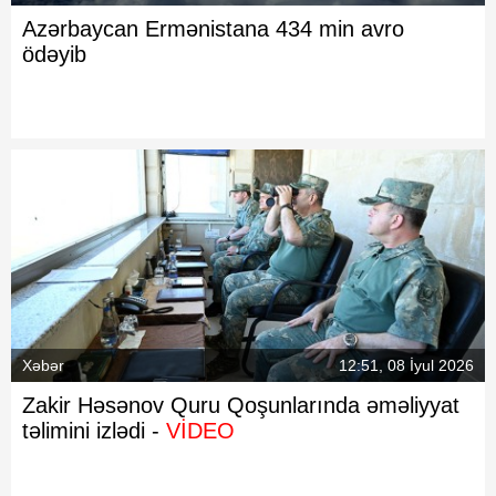
Azərbaycan Ermənistana 434 min avro
ödəyib
Xəbər
12:51, 08 İyul 2026
Zakir Həsənov Quru Qoşunlarında əməliyyat
təlimini izlədi -
VİDEO