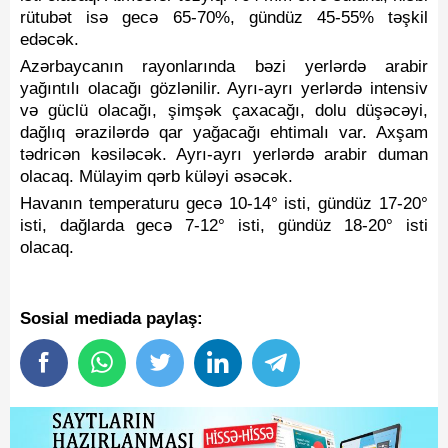
rütubət isə gecə 65-70%, gündüz 45-55% təşkil
edəcək.
Azərbaycanın rayonlarında bəzi yerlərdə arabir
yağıntılı olacağı gözlənilir. Ayrı-ayrı yerlərdə intensiv
və güclü olacağı, şimşək çaxacağı, dolu düşəcəyi,
dağlıq ərazilərdə qar yağacağı ehtimalı var. Axşam
tədricən kəsiləcək. Ayrı-ayrı yerlərdə arabir duman
olacaq. Mülayim qərb küləyi əsəcək.
Havanın temperaturu gecə 10-14° isti, gündüz 17-20°
isti, dağlarda gecə 7-12° isti, gündüz 18-20° isti
olacaq.
Sosial mediada paylaş: