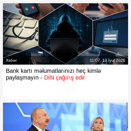
Xəbər
11:07, 13 İyul 2026
Bank kartı məlumatlarınızı heç kimlə
paylaşmayın -
DİN çağırış edir