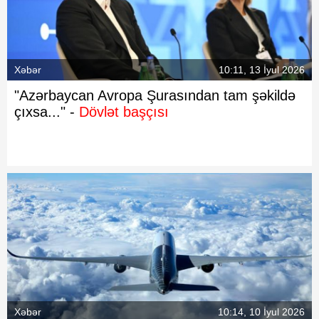
Xəbər
10:11, 13 İyul 2026
"Azərbaycan Avropa Şurasından tam şəkildə
çıxsa..." -
Dövlət başçısı
Xəbər
10:14, 10 İyul 2026