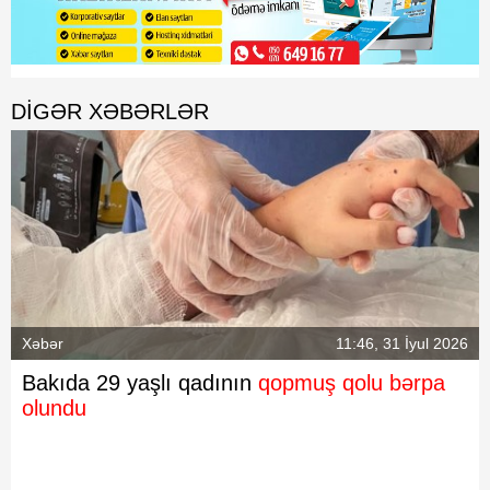
DIGƏR XƏBƏRLƏR
Xəbər
11:46, 31 İyul 2026
Bakıda 29 yaşlı qadının
qopmuş qolu bərpa
olundu