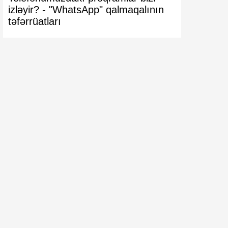
izləyir? -
"WhatsApp" qalmaqalının
VACİB XƏ
təfərrüatları