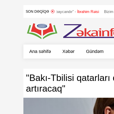
ÇIQLANDI
"Qarabağ Azərbaycandır" -
İbrahim Rəisi
Bizim təklif
SON DƏQIQƏ
Ana səhifə
Xəbər
Gündəm
"Bakı-Tbilisi qatarları 
artıracaq"