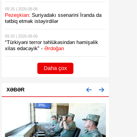
09:26 | 2026-08-06
Pezeşkian:
Suriyadakı ssenarini İranda da
tətbiq etmək istəyirdilər
09:20 | 2026-08-06
“Türkiyəni terror təhlükəsindən həmişəlik
xilas edəcəyik” -
Ərdoğan
Daha çox
XƏBƏR