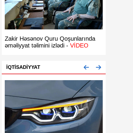
Zakir Həsənov Quru Qoşunlarında
Bakıda 29 
əməliyyat təlimini izlədi -
VİDEO
bərpa olun
İQTISADIYYAT