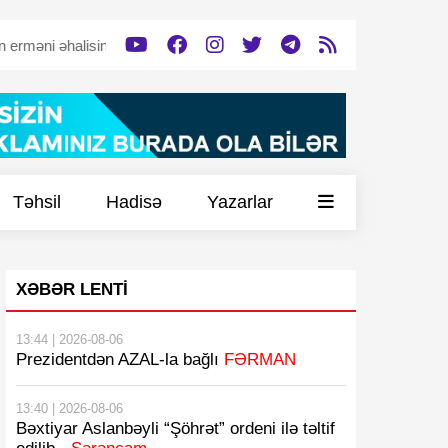
i əhalisinə dəstək verəcək”
Tərtərdə tərk edilmiş döyüş mövqeyi 
Təhsil
Hadisə
Yazarlar
XƏBƏR LENTI
13:44 | 2026-08-06
Prezidentdən AZAL-la bağlı
FƏRMAN
13:40 | 2026-08-06
Bəxtiyar Aslanbəyli “Şöhrət” ordeni ilə təltif