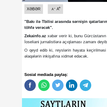
+
-
XƏBƏR
A
A
"Bakı ilə Tbilisi arasında sərnişin qatarlar
töhfə verəcək".
Zekainfo.az
xəbər verir ki, bunu Gürcüstanın 
İoseliani jurnalistlərə açıqlaması zamanı deyib
O qeyd edib ki, reyslərin həyata keçirilməsi q
əlaqələrin inkişafına xidmət edəcək.
Sosial mediada paylaş: