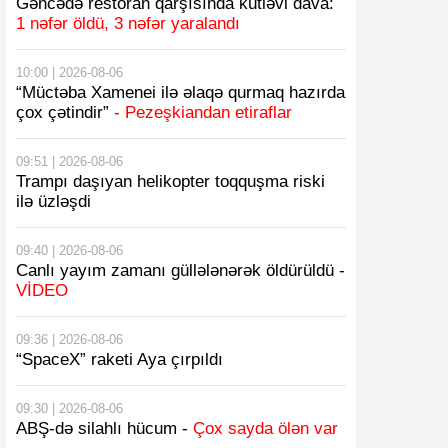
Gəncədə restoran qarşısında kütləvi dava:
1 nəfər öldü, 3 nəfər yaralandı
10:00 | 2026-08-06
“Müctəba Xamenei ilə əlaqə qurmaq hazırda
çox çətindir”
- Pezeşkiandan etiraflar
09:51 | 2026-08-06
Trampı daşıyan helikopter toqquşma riski
ilə üzləşdi
09:40 | 2026-08-06
Canlı yayım zamanı güllələnərək öldürüldü -
VİDEO
09:36 | 2026-08-06
“SpaceX” raketi Aya çırpıldı
09:30 | 2026-08-06
ABŞ-də silahlı hücum -
Çox sayda ölən var