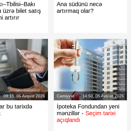
–Tbilisi–Bakı
Ana südünü necə
 üzrə bilet satış
artırmaq olar?
 artırır
09:15, 06 Avqust 2026
Cəmiyyət
14:50, 05 Avqust 2026
ar bu tarixdə
İpoteka Fondundan yeni
k
mənzillər -
Seçim tarixi
açıqlandı