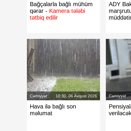
Bağçalarla bağlı mühüm
ADY Bakı
qərar -
Kamera tələbi
marşrutu
tətbiq edilir
müddətini
Cəmiyyət
10:30, 06 Avqust 2026
Cəmiyyət
Hava ilə bağlı son
Pensiyal
məlumat
veriləcə