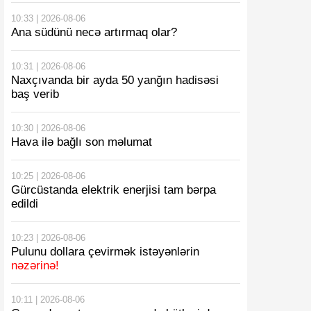
10:33 | 2026-08-06
Ana südünü necə artırmaq olar?
10:31 | 2026-08-06
Naxçıvanda bir ayda 50 yanğın hadisəsi
baş verib
10:30 | 2026-08-06
Hava ilə bağlı son məlumat
10:25 | 2026-08-06
Gürcüstanda elektrik enerjisi tam bərpa
edildi
10:23 | 2026-08-06
Pulunu dollara çevirmək istəyənlərin
nəzərinə!
10:11 | 2026-08-06