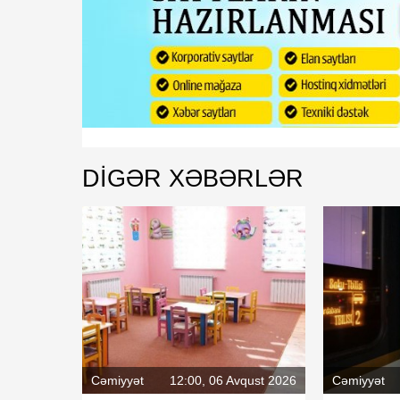
DIGƏR XƏBƏRLƏR
Cəmiyyət
12:00, 06 Avqust 2026
Cəmiyyət