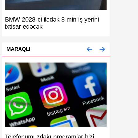
BMW 2028-ci ilədək 8 min iş yerini
Pulunu doll
ixtisar edəcək
nəzərinə!
MARAQLI
Telefonumuzdakı proqramlar bizi
Köhnə mode