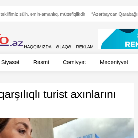
imiz sülh, əmin-amanlıq, müttəfiqlikdir
“Azərbaycan Qarabağın ermən
HAQQIMIZDA
ƏLAQƏ
REKLAM
Siyasət
Rəsmi
Cəmiyyət
Mədəniyyət
qarşılıqlı turist axınlarını