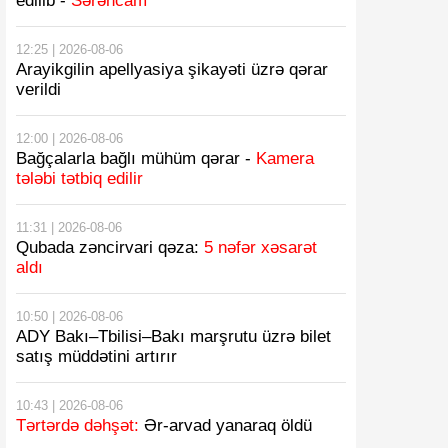
edilib -
Sərəncam
12:25 | 2026-08-06
Arayikgilin apellyasiya şikayəti üzrə qərar
verildi
12:00 | 2026-08-06
Bağçalarla bağlı mühüm qərar -
Kamera
tələbi tətbiq edilir
11:31 | 2026-08-06
Qubada zəncirvari qəza:
5 nəfər xəsarət
aldı
10:50 | 2026-08-06
ADY Bakı–Tbilisi–Bakı marşrutu üzrə bilet
satış müddətini artırır
10:43 | 2026-08-06
Tərtərdə dəhşət:
Ər-arvad yanaraq öldü