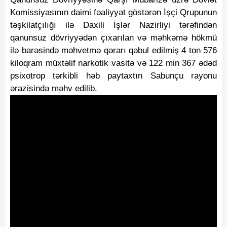
Komissiyasının daimi fəaliyyət göstərən İşçi Qrupunun
təşkilatçılığı ilə Daxili İşlər Nazirliyi tərəfindən
qanunsuz dövriyyədən çıxarılan və məhkəmə hökmü
ilə barəsində məhvetmə qərarı qəbul edilmiş 4 ton 576
kiloqram müxtəlif narkotik vasitə və 122 min 367 ədəd
psixotrop tərkibli həb paytaxtın Sabunçu rayonu
ərazisində məhv edilib.