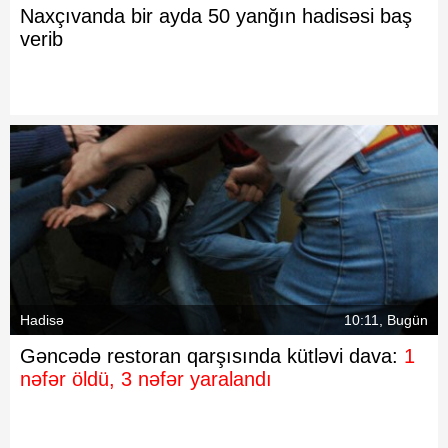
Naxçıvanda bir ayda 50 yanğın hadisəsi baş
verib
Hadisə
10:11, Bugün
Gəncədə restoran qarşısında kütləvi dava:
1
nəfər öldü, 3 nəfər yaralandı