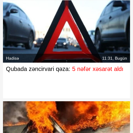
Hadisə
11:31, Bugün
Qubada zəncirvari qəza:
5 nəfər xəsarət aldı