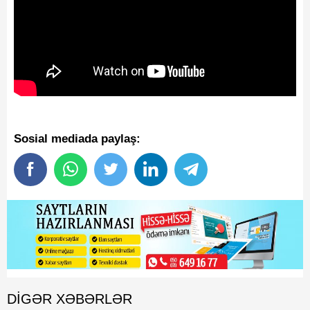
Sosial mediada paylaş:
DIGƏR XƏBƏRLƏR