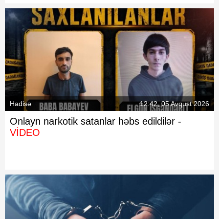
Hadisə
12:42, 05 Avqust 2026
Onlayn narkotik satanlar həbs edildilər -
VİDEO