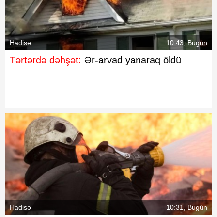
Hadisə
10:43, Bugün
Tərtərdə dəhşət:
Ər-arvad yanaraq öldü
Hadisə
10:31, Bugün