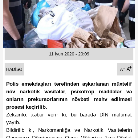
Fotoqaleriya
Reportaj
Qarabag Zəfəri
11 İyun 2026 - 20:09
+
-
A
HADISƏ
A
Polis əməkdaşları tərəfindən aşkarlanan müxtəlif
növ narkotik vasitələr, psixotrop maddələr və
onların prekursorlarının növbəti məhv edilməsi
prosesi keçirilib.
Zekainfo. xəbər verir ki, bu barədə DİN məlumat
yayıb.
Bildirilib ki, Narkomanlığa və Narkotik Vasitələrin
Qanunsuz Dövriyyəsinə Qarşı Mübarizə üzrə Dövlət