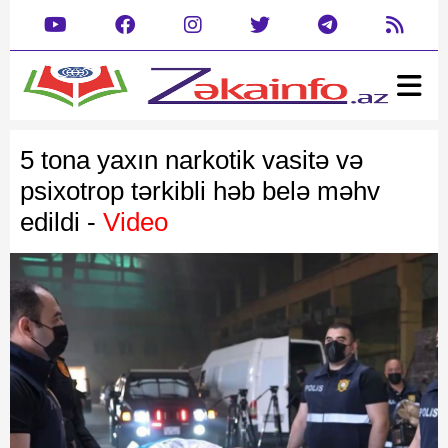
Ana səhifə
Xəbər
5 tona yaxın narkotik vasitə və
Gündəm
Siyasət
psixotrop tərkibli həb belə məhv
Rəsmi
Cəmiyyət
edildi -
Video
Mədəniyyət
Təhsil
Hadisə
Yazarlar
Dəyərlərimizin kreativ tanıtımı
Dünya
Müsahibə
İdman
Şou biznes
Maraqlı