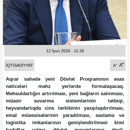
Fotoqaleriya
Reportaj
Qarabag Zəfəri
12 İyun 2026 - 11:26
+
-
A
İQTISADIYYAT
A
Aqrar sahədə yeni Dövlət Proqramının əsas
nəticələri məhz yerlərdə formalaşacaq.
Məhsuldarlığın artırılması, yeni bağların salınması,
müasir suvarma sistemlərinin tətbiqi,
heyvandarlıqda cins tərkibinin yaxşılaşdırılması,
emal müəssisələrinin yaradılması, saxlama və
logistika imkanlarının genişləndirilməsi kimi
hədəflər yalnız dövlət qurumlarının deyil,