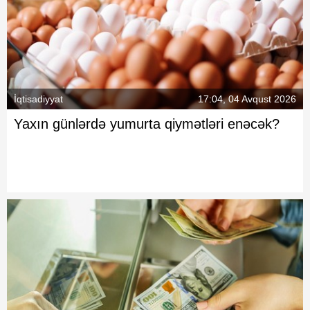
İqtisadiyyat
17:04, 04 Avqust 2026
Yaxın günlərdə yumurta qiymətləri enəcək?