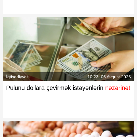
İqtisadiyyat
10:23, 06 Avqust 2026
Pulunu dollara çevirmək istəyənlərin
nəzərinə!