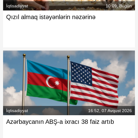
İqtisadiyyat
10:09, Bugün
Qızıl almaq istəyənlərin nəzərinə
İqtisadiyyat
16:52, 07 Avqust 2026
Azərbaycanın ABŞ-a ixracı 38 faiz artıb