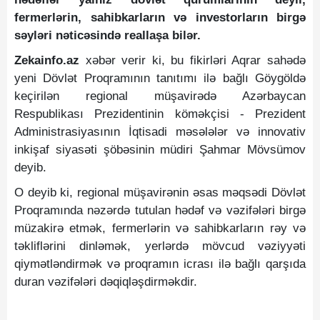
fermerlərin, sahibkarların və investorların birgə
səyləri nəticəsində reallaşa bilər.
Zekainfo.az
xəbər verir ki, bu fikirləri Aqrar sahədə
yeni Dövlət Proqramının tanıtımı ilə bağlı Göygöldə
keçirilən regional müşavirədə Azərbaycan
Respublikası Prezidentinin köməkçisi - Prezident
Administrasiyasının İqtisadi məsələlər və innovativ
inkişaf siyasəti şöbəsinin müdiri Şahmar Mövsümov
deyib.
O deyib ki, regional müşavirənin əsas məqsədi Dövlət
Proqramında nəzərdə tutulan hədəf və vəzifələri birgə
müzakirə etmək, fermerlərin və sahibkarların rəy və
təkliflərini dinləmək, yerlərdə mövcud vəziyyəti
qiymətləndirmək və proqramın icrası ilə bağlı qarşıda
duran vəzifələri dəqiqləşdirməkdir.