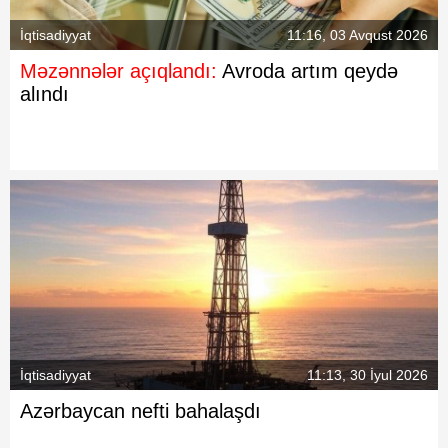
İqtisadiyyat
11:16, 03 Avqust 2026
Məzənnələr açıqlandı:
Avroda artım qeydə
alındı
İqtisadiyyat
11:13, 30 İyul 2026
Azərbaycan nefti bahalaşdı