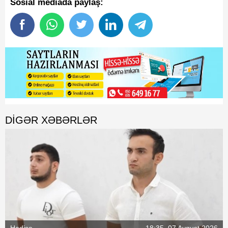
Sosial mediada paylaş:
DIGƏR XƏBƏRLƏR