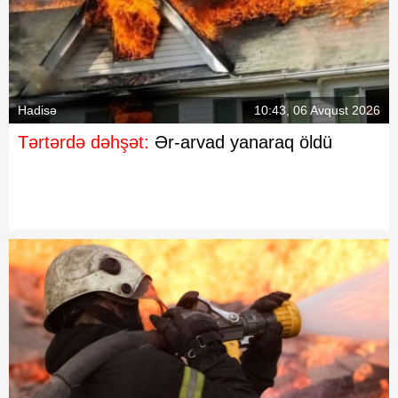
Hadisə
10:43, 06 Avqust 2026
Tərtərdə dəhşət:
Ər-arvad yanaraq öldü