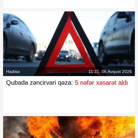
Hadisə
11:31, 06 Avqust 2026
Qubada zəncirvari qəza:
5 nəfər xəsarət aldı