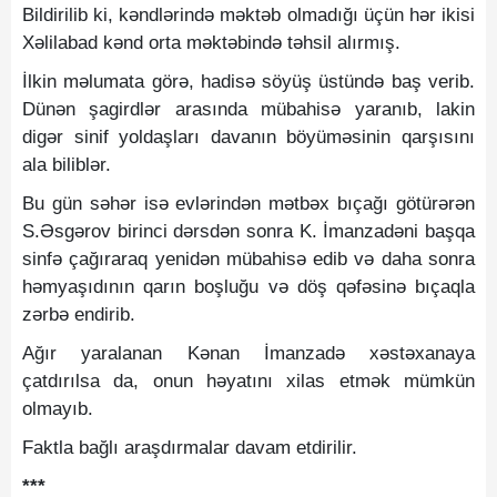
Bildirilib ki, kəndlərində məktəb olmadığı üçün hər ikisi
Xəlilabad kənd orta məktəbində təhsil alırmış.
İlkin məlumata görə, hadisə söyüş üstündə baş verib.
Dünən şagirdlər arasında mübahisə yaranıb, lakin
digər sinif yoldaşları davanın böyüməsinin qarşısını
ala biliblər.
Bu gün səhər isə evlərindən mətbəx bıçağı götürərən
S.Əsgərov birinci dərsdən sonra K. İmanzadəni başqa
sinfə çağıraraq yenidən mübahisə edib və daha sonra
həmyaşıdının qarın boşluğu və döş qəfəsinə bıçaqla
zərbə endirib.
Ağır yaralanan Kənan İmanzadə xəstəxanaya
çatdırılsa da, onun həyatını xilas etmək mümkün
olmayıb.
Faktla bağlı araşdırmalar davam etdirilir.
***