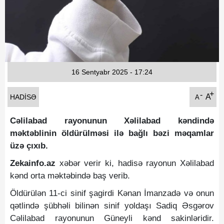
Fotoqaleriya
Reportaj
Qarabag Zəfəri
16 Sentyabr 2025 - 17:24
+
-
A
HADISƏ
A
Cəlilabad rayonunun Xəlilabad kəndində
məktəblinin öldürülməsi ilə bağlı bəzi məqamlar
üzə çıxıb.
Zekainfo.az
xəbər verir ki, hadisə rayonun Xəlilabad
kənd orta məktəbində baş verib.
Öldürülən 11-ci sinif şagirdi Kənan İmanzadə və onun
qətlində şübhəli bilinən sinif yoldaşı Sadiq Əsgərov
Cəlilabad rayonunun Güneyli kənd sakinləridir.