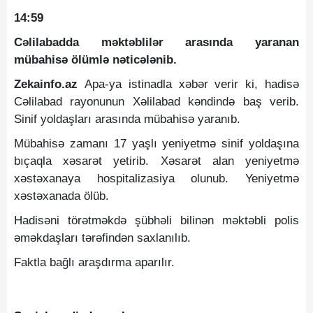
14:59
Cəlilabadda məktəblilər arasında yaranan
mübahisə ölümlə nəticələnib.
Zekainfo.az
Apa-ya istinadla xəbər verir ki, hadisə
Cəlilabad rayonunun Xəlilabad kəndində baş verib.
Sinif yoldaşları arasında mübahisə yaranıb.
Mübahisə zamanı 17 yaşlı yeniyetmə sinif yoldaşına
bıçaqla xəsarət yetirib. Xəsarət alan yeniyetmə
xəstəxanaya hospitalizasiya olunub. Yeniyetmə
xəstəxanada ölüb.
Hadisəni törətməkdə şübhəli bilinən məktəbli polis
əməkdaşları tərəfindən saxlanılıb.
Faktla bağlı araşdırma aparılır.