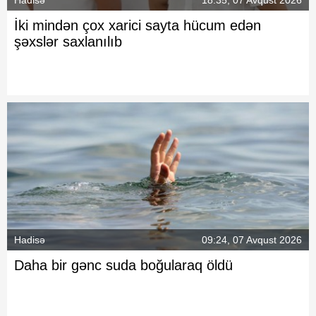
Hadisə
18:35, 07 Avqust 2026
İki mindən çox xarici sayta hücum edən
şəxslər saxlanılıb
Hadisə
09:24, 07 Avqust 2026
Daha bir gənc suda boğularaq öldü