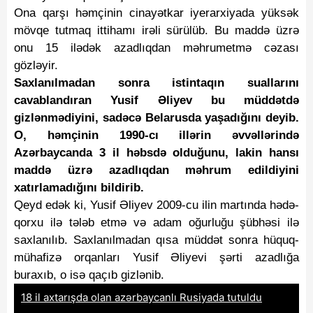
Ona qarşı həmçinin cinayətkar iyerarxiyada yüksək
mövqe tutmaq ittihamı irəli sürülüb. Bu maddə üzrə
onu 15 ilədək azadlıqdan məhrumetmə cəzası
gözləyir.
Saxlanılmadan sonra istintaqın suallarını
cavablandıran Yusif Əliyev bu müddətdə
gizlənmədiyini, sadəcə Belarusda yaşadığını deyib.
O, həmçinin 1990-cı illərin əvvəllərində
Azərbaycanda 3 il həbsdə olduğunu, lakin hansı
maddə üzrə azadlıqdan məhrum edildiyini
xatırlamadığını bildirib.
Qeyd edək ki, Yusif Əliyev 2009-cu ilin martında hədə-
qorxu ilə tələb etmə və adam oğurluğu şübhəsi ilə
saxlanılıb. Saxlanılmadan qısa müddət sonra hüquq-
mühafizə orqanları Yusif Əliyevi şərti azadlığa
buraxıb, o isə qaçıb gizlənib.