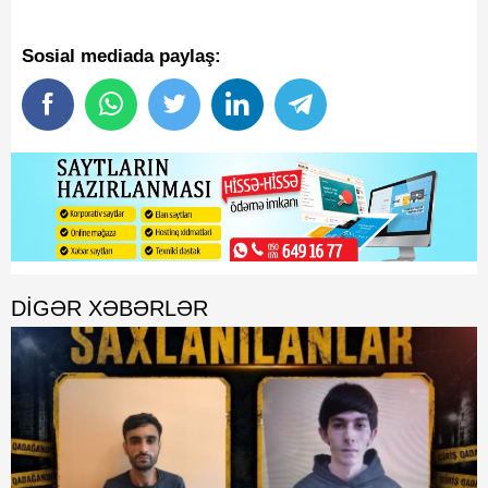
Sosial mediada paylaş:
DIGƏR XƏBƏRLƏR