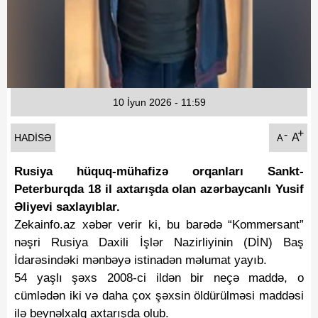
Fotoqaleriya
Reportaj
Qarabag Zəfəri
10 İyun 2026 - 11:59
+
-
A
HADISƏ
A
Rusiya hüquq-mühafizə orqanları Sankt-
Peterburqda 18 il axtarışda olan azərbaycanlı Yusif
Əliyevi saxlayıblar.
Zekainfo.az xəbər verir ki, bu barədə “Kommersant”
nəşri Rusiya Daxili İşlər Nazirliyinin (DİN) Baş
İdarəsindəki mənbəyə istinadən məlumat yayıb.
54 yaşlı şəxs 2008-ci ildən bir neçə maddə, o
cümlədən iki və daha çox şəxsin öldürülməsi maddəsi
ilə beynəlxalq axtarışda olub.