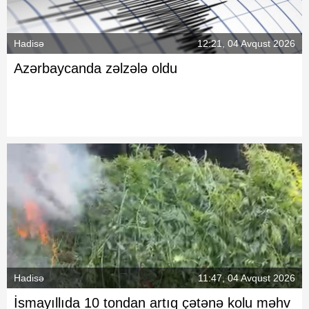
Hadisə
12:21, 04 Avqust 2026
Azərbaycanda zəlzələ oldu
Hadisə
11:47, 04 Avqust 2026
İsmayıllıda 10 tondan artıq çətənə kolu məhv