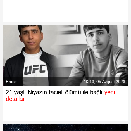
Hadisə
10:13, 05 Avqust 2026
21 yaşlı Niyazın faciəli ölümü ilə bağlı
yeni
detallar