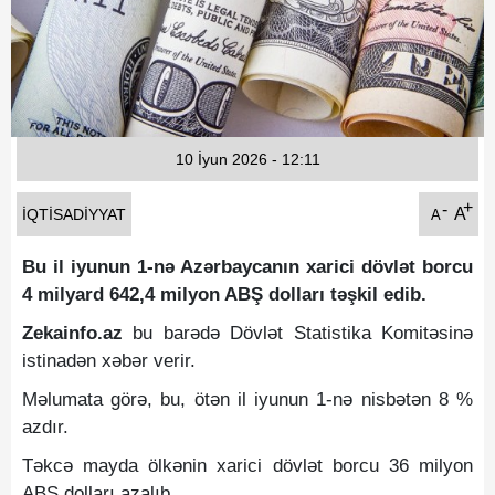
Fotoqaleriya
Reportaj
Qarabag Zəfəri
10 İyun 2026 - 12:11
+
-
A
İQTISADIYYAT
A
Bu il iyunun 1-nə Azərbaycanın xarici dövlət borcu
4 milyard 642,4 milyon ABŞ dolları təşkil edib.
Zekainfo.az
bu barədə Dövlət Statistika Komitəsinə
istinadən xəbər verir.
Məlumata görə, bu, ötən il iyunun 1-nə nisbətən 8 %
azdır.
Təkcə mayda ölkənin xarici dövlət borcu 36 milyon
ABŞ dolları azalıb.