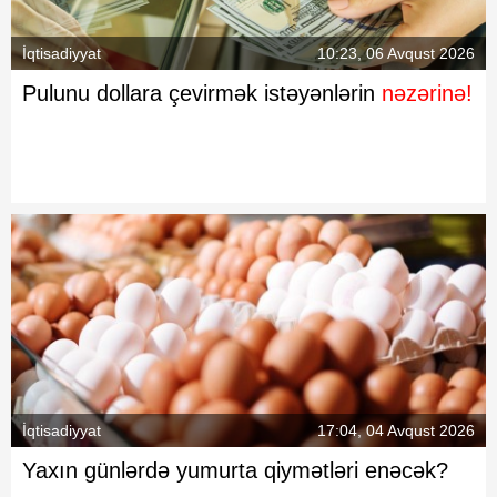
İqtisadiyyat
10:23, 06 Avqust 2026
Pulunu dollara çevirmək istəyənlərin
nəzərinə!
İqtisadiyyat
17:04, 04 Avqust 2026
Yaxın günlərdə yumurta qiymətləri enəcək?