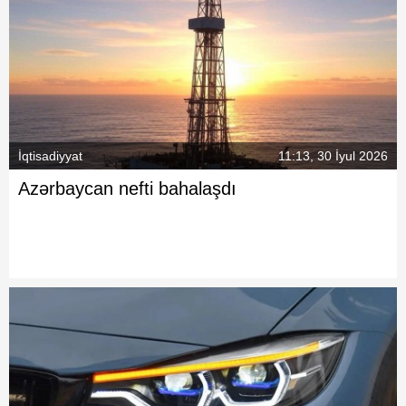
İqtisadiyyat
11:13, 30 İyul 2026
Azərbaycan nefti bahalaşdı