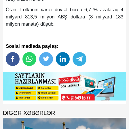
Ötən il ölkənin xarici dövlət borcu 6,7 % azalaraq 4
milyard 813,5 milyon ABŞ dollara (8 milyard 183
milyon manata) düşüb.
Sosial mediada paylaş:
DIGƏR XƏBƏRLƏR