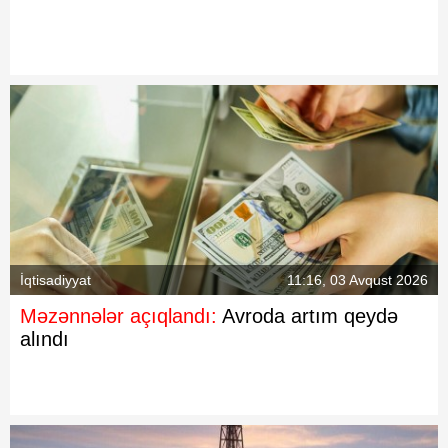
İqtisadiyyat
11:16, 03 Avqust 2026
Məzənnələr açıqlandı:
Avroda artım qeydə
alındı