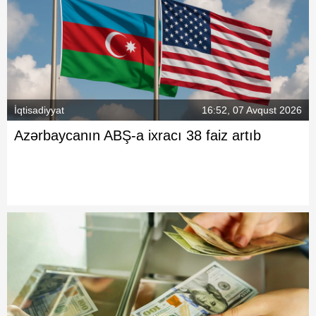
İqtisadiyyat
16:52, 07 Avqust 2026
Azərbaycanın ABŞ-a ixracı 38 faiz artıb