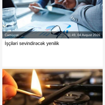
Cəmiyyət
11:49, 04 Avqust 2026
İşçiləri sevindirəcək yenilik