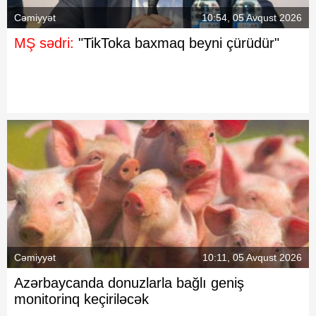
Cəmiyyət
10:54, 05 Avqust 2026
MŞ sədri:
"TikToka baxmaq beyni çürüdür"
Cəmiyyət
10:11, 05 Avqust 2026
Azərbaycanda donuzlarla bağlı geniş
monitorinq keçiriləcək