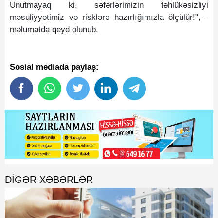
Unutmayaq ki, səfərlərimizin təhlükəsizliyi
məsuliyyətimiz və risklərə hazırlığımızla ölçülür!", -
məlumatda qeyd olunub.
Sosial mediada paylaş:
DIGƏR XƏBƏRLƏR