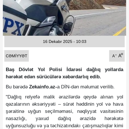
Fotoqaleriya
Reportaj
Qarabag Zəfəri
16 Dekabr 2025 - 10:03
+
-
A
CƏMIYYƏT
A
Baş Dövlət Yol Polisi İdarəsi dağlıq yollarda
hərəkət edən sürücülərə xəbərdarlıq edib.
Bu barədə
Zekainfo.az-
a DİN-dən məlumat verilib.
"Dağlıq relyefə malik ərazilərdə qeydə alınan yol
qəzalarının əksəriyyəti – sürət həddinin yol və hava
şəraitinə uyğun seçilməməsi, nəqliyyat vasitəsinin
nasazlığı, yaxud dağlıq ərazidə hərəkətə
uyğunsuzluğu və ya təchizatındakı çatışmazlıqlar kimi