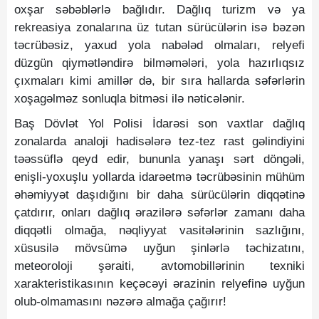
oxşar səbəblərlə bağlıdır. Dağlıq turizm və ya
rekreasiya zonalarına üz tutan sürücülərin isə bəzən
təcrübəsiz, yaxud yola nabələd olmaları, relyefi
düzgün qiymətləndirə bilməmələri, yola hazırlıqsız
çıxmaları kimi amillər də, bir sıra hallarda səfərlərin
xoşagəlməz sonluqla bitməsi ilə nəticələnir.
Baş Dövlət Yol Polisi İdarəsi son vaxtlar dağlıq
zonalarda analoji hadisələrə tez-tez rast gəlindiyini
təəssüflə qeyd edir, bununla yanaşı sərt döngəli,
enişli-yoxuşlu yollarda idarəetmə təcrübəsinin mühüm
əhəmiyyət daşıdığını bir daha sürücülərin diqqətinə
çatdırır, onları dağlıq ərazilərə səfərlər zamanı daha
diqqətli olmağa, nəqliyyat vasitələrinin sazlığını,
xüsusilə mövsümə uyğun şinlərlə təchizatını,
meteoroloji şəraiti, avtomobillərinin texniki
xarakteristikasının keçəcəyi ərazinin relyefinə uyğun
olub-olmamasını nəzərə almağa çağırır!