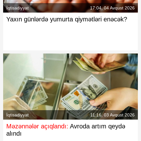
İqtisadiyyat
17:04, 04 Avqust 2026
Yaxın günlərdə yumurta qiymətləri enəcək?
İqtisadiyyat
11:16, 03 Avqust 2026
Məzənnələr açıqlandı:
Avroda artım qeydə
alındı