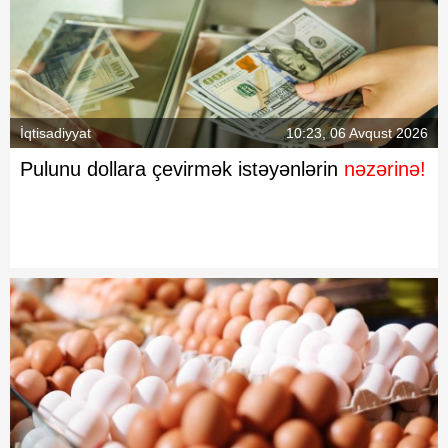
İqtisadiyyat
10:23, 06 Avqust 2026
Pulunu dollara çevirmək istəyənlərin
nəzərinə!