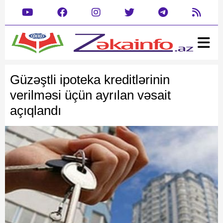
Ana səhifə
Xəbər
Güzəştli ipoteka kreditlərinin
Gündəm
Siyasət
verilməsi üçün ayrılan vəsait
Rəsmi
Cəmiyyət
açıqlandı
Mədəniyyət
Təhsil
Hadisə
Yazarlar
Dəyərlərimizin kreativ tanıtımı
Dünya
Müsahibə
İdman
Şou biznes
Maraqlı