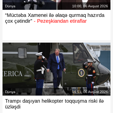
Dünya
10:00, 06 Avqust 2026
“Müctəba Xamenei ilə əlaqə qurmaq hazırda
çox çətindir”
- Pezeşkiandan etiraflar
Dünya
09:51, 06 Avqust 2026
Trampı daşıyan helikopter toqquşma riski ilə
üzləşdi