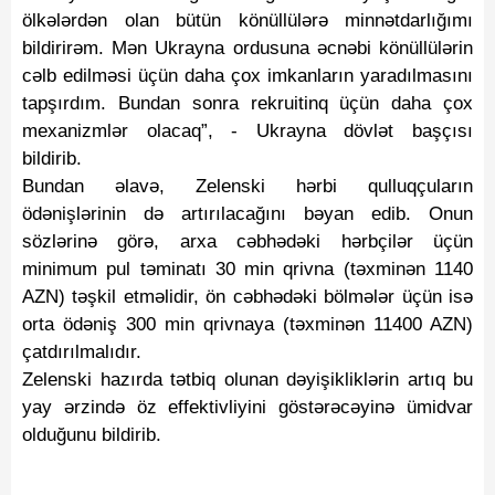
ölkələrdən olan bütün könüllülərə minnətdarlığımı
bildirirəm. Mən Ukrayna ordusuna əcnəbi könüllülərin
cəlb edilməsi üçün daha çox imkanların yaradılmasını
tapşırdım. Bundan sonra rekruitinq üçün daha çox
mexanizmlər olacaq”, - Ukrayna dövlət başçısı
bildirib.
Bundan əlavə, Zelenski hərbi qulluqçuların
ödənişlərinin də artırılacağını bəyan edib. Onun
sözlərinə görə, arxa cəbhədəki hərbçilər üçün
minimum pul təminatı 30 min qrivna (təxminən 1140
AZN) təşkil etməlidir, ön cəbhədəki bölmələr üçün isə
orta ödəniş 300 min qrivnaya (təxminən 11400 AZN)
çatdırılmalıdır.
Zelenski hazırda tətbiq olunan dəyişikliklərin artıq bu
yay ərzində öz effektivliyini göstərəcəyinə ümidvar
olduğunu bildirib.