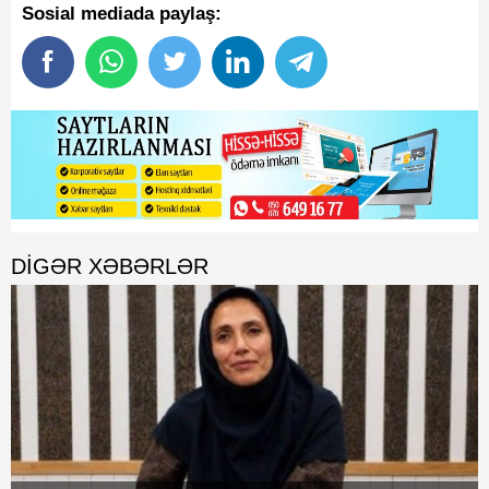
Sosial mediada paylaş:
DIGƏR XƏBƏRLƏR