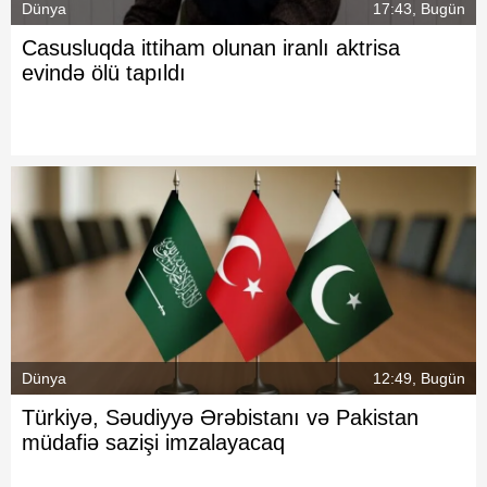
Dünya
17:43, Bugün
Casusluqda ittiham olunan iranlı aktrisa
evində ölü tapıldı
Dünya
12:49, Bugün
Türkiyə, Səudiyyə Ərəbistanı və Pakistan
müdafiə sazişi imzalayacaq