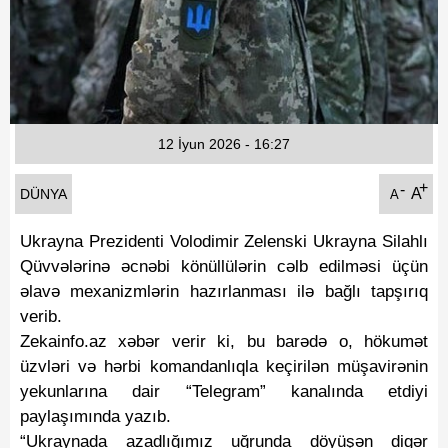
Fotoqaleriya
Reportaj
Qarabag Zəfəri
12 İyun 2026 - 16:27
+
-
A
DÜNYA
A
Ukrayna Prezidenti Volodimir Zelenski Ukrayna Silahlı
Qüvvələrinə əcnəbi könüllülərin cəlb edilməsi üçün
əlavə mexanizmlərin hazırlanması ilə bağlı tapşırıq
verib.
Zekainfo.az xəbər verir ki, bu barədə o, hökumət
üzvləri və hərbi komandanlıqla keçirilən müşavirənin
yekunlarına dair “Telegram” kanalında etdiyi
paylaşımında yazıb.
“Ukraynada azadlığımız uğrunda döyüşən digər