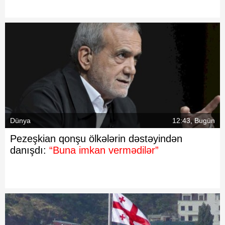
Dünya
12:43, Bugün
Pezeşkian qonşu ölkələrin dəstəyindən
danışdı:
“Buna imkan vermədilər”