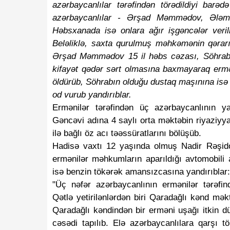
azərbaycanlılar tərəfindən törədildiyi barə
azərbaycanlılar - Ərşad Məmmədov, Əl
Həbsxanada isə onlara ağır işgəncələr verili
Beləliklə, saxta qurulmuş məhkəmənin qəra
Ərşad Məmmədov 15 il həbs cəzası, Söhrab 
kifayət qədər sərt olmasına baxmayaraq er
öldürüb, Söhrabın olduğu dustaq maşınına isə 
od vurub yandırıblar.
Ermənilər tərəfindən üç azərbaycanlının y
Gəncəvi adına 4 saylı orta məktəbin riyaziyy
ilə bağlı öz acı təəssüratlarını bölüşüb.
Hadisə vaxtı 12 yaşında olmuş Nadir Rəşid
ermənilər məhkumların aparıldığı avtomobili a
isə benzin tökərək amansızcasına yandırıblar:
"Üç nəfər azərbaycanlının ermənilər tərəfind
Qətlə yetirilənlərdən biri Qaradağlı kənd mə
Qaradağlı kəndindən bir erməni uşağı itkin d
cəsədi tapılıb. Elə azərbaycanlılara qarşı t