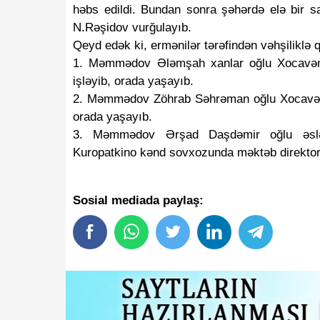
həbs edildi. Bundan sonra şəhərdə elə bir sa
N.Rəşidov vurğulayıb.
Qeyd edək ki, ermənilər tərəfindən vəhşiliklə q
1. Məmmədov Ələmşah xanlar oğlu Xocavən
işləyib, orada yaşayıb.
tı məlumatlarınızı heç kimlə
"Azərbaycan Avropa 
2. Məmmədov Zöhrab Səhrəman oğlu Xocavənd
ayın -
DİN çağırış edir
şəkildə çıxsa..." -
Dövl
orada yaşayıb.
3. Məmmədov Ərşad Daşdəmir oğlu əslə
Kuropatkino kənd sovxozunda məktəb direktoru
Sosial mediada paylaş: