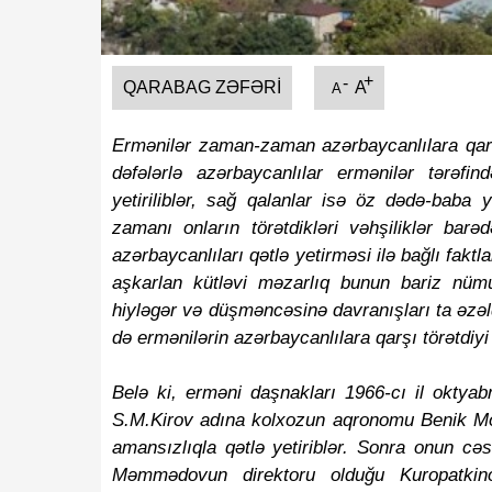
+
-
QARABAG ZƏFƏRI
A
A
Ermənilər zaman-zaman azərbaycanlılara qarşı
dəfələrlə azərbaycanlılar ermənilər tərəf
yetiriliblər, sağ qalanlar isə öz dədə-baba
zamanı onların törətdikləri vəhşiliklər barə
azərbaycanlıları qətlə yetirməsi ilə bağlı faktla
aşkarlan kütləvi məzarlıq bunun bariz nüm
hiyləgər və düşməncəsinə davranışları ta əzəld
də ermənilərin azərbaycanlılara qarşı törətdiyi
Belə ki, erməni daşnakları 1966-cı il oktya
S.M.Kirov adına kolxozun aqronomu Benik Mov
amansızlıqla qətlə yetiriblər. Sonra onun c
Məmmədovun direktoru olduğu Kuropatkino 