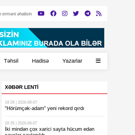
alisinə dəstək verəcək”
Tərtərdə tərk edilmiş döyüş mövqeyi -
Vİ
Təhsil
Hadisə
Yazarlar
XƏBƏR LENTI
19:28 | 2026-08-07
"Hörümçək-adam” yeni rekord qırdı
18:35 | 2026-08-07
İki mindən çox xarici sayta hücum edən