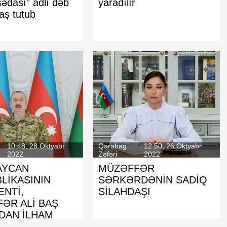
ədası” adlı dəb
yaradılır
Kinematoqrafçılar İttifaqının sədri
baş tutub
seçildi
10:48, 28 Oktyabr
Qarabag
12:50, 26 Oktyabr
2022
Zəfəri
2022
AYCAN
MÜZƏFFƏR
LİKASININ
SƏRKƏRDƏNİN SADİQ
ENTİ,
SİLAHDAŞI
ƏR ALİ BAŞ
DAN İLHAM