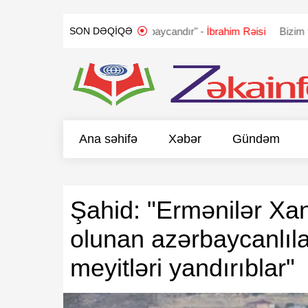
LANDI
"Qarabağ Azərbaycandır" -
İbrahim Rəisi
Bizim təklifimiz
SON DƏQIQƏ
Ana səhifə
Xəbər
Gündəm
Şahid:
"Ermənilər Xan
olunan azərbaycanlıla
meyitləri yandırıblar"