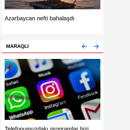
m
Azərbaycan nefti bahalaşdı
Azərbaycanı
artıb
MARAQLI
Telefonumuzdakı proqramlar bizi
Köhnə mode