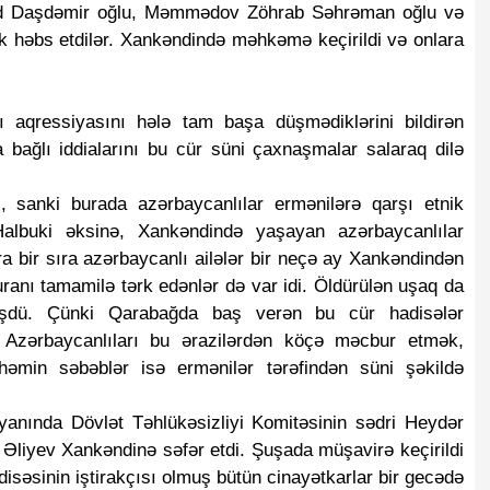
ad Daşdəmir oğlu, Məmmədov Zöhrab Səhrəman oğlu və
həbs etdilər. Xankəndində məhkəmə keçirildi və onlara
 aqressiyasını hələ tam başa düşmədiklərini bildirən
bağlı iddialarını bu cür süni çaxnaşmalar salaraq dilə
i, sanki burada azərbaycanlılar ermənilərə qarşı etnik
Halbuki əksinə, Xankəndində yaşayan azərbaycanlılar
ra bir sıra azərbaycanlı ailələr bir neçə ay Xankəndindən
buranı tamamilə tərk edənlər də var idi. Öldürülən uşaq da
lmüşdü. Çünki Qarabağda baş verən bu cür hadisələr
i. Azərbaycanlıları bu ərazilərdən köçə məcbur etmək,
həmin səbəblər isə ermənilər tərəfindən süni şəkildə
nında Dövlət Təhlükəsizliyi Komitəsinin sədri Heydər
 Əliyev Xankəndinə səfər etdi. Şuşada müşavirə keçirildi
disəsinin iştirakçısı olmuş bütün cinayətkarlar bir gecədə