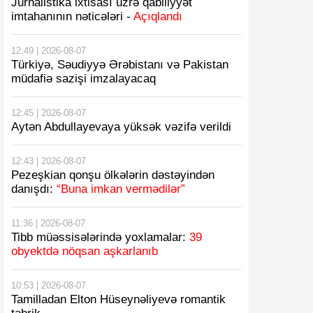
Jurnalistika ixtisası üzrə qabiliyyət
imtahanının nəticələri -
Açıqlandı
12:49 | 2026-08-07
Türkiyə, Səudiyyə Ərəbistanı və Pakistan
müdafiə sazişi imzalayacaq
12:45 | 2026-08-07
Aytən Abdullayevaya yüksək vəzifə verildi
12:43 | 2026-08-07
Pezeşkian qonşu ölkələrin dəstəyindən
danışdı:
“Buna imkan vermədilər”
11:36 | 2026-08-07
Tibb müəssisələrində yoxlamalar:
39
obyektdə nöqsan aşkarlanıb
10:53 | 2026-08-07
Tamilladan Elton Hüseynəliyevə romantik