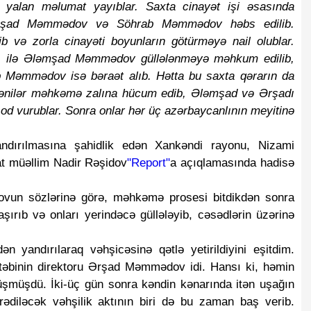
də yalan məlumat yayıblar. Saxta cinayət işi əsasında
əmşad Məmmədov və Söhrab Məmmədov həbs edilib.
b və zorla cinayəti boyunların götürməyə nail olublar.
rı ilə Ələmşad Məmmədov güllələnməyə məhkum edilib,
Məmmədov isə bəraət alıb. Hətta bu saxta qərarın da
mənilər məhkəmə zalına hücum edib, Ələmşad və Ərşadı
od vurublar. Sonra onlar hər üç azərbaycanlının meyitinə
andırılmasına şahidlik edən Xankəndi rayonu, Nizami
at müəllim Nadir Rəşidov
"Report"
a açıqlamasında hadisə
ovun sözlərinə görə, məhkəmə prosesi bitdikdən sonra
şırıb və onları yerindəcə güllələyib, cəsədlərin üzərinə
ən yandırılaraq vəhşicəsinə qətlə yetirildiyini eşitdim.
ktəbinin direktoru Ərşad Məmmədov idi. Hansı ki, həmin
üşmüşdü. İki-üç gün sonra kəndin kənarında itən uşağın
örədiləcək vəhşilik aktının biri də bu zaman baş verib.