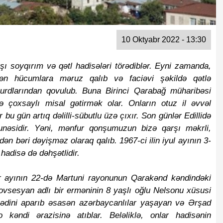
10 Oktyabr 2022 - 13:30
 soyqırım və qətl hadisələri törədiblər. Eyni zamanda,
indən hücumlara məruz qalıb və faciəvi şəkildə qətlə
 yurdlarından qovulub. Buna Birinci Qarabağ müharibəsi
də çoxsaylı misal gətirmək olar. Onların otuz il əvvəl
r bu gün artıq dəlilli-sübutlu üzə çıxır. Son günlər Edillidə
unəsidir. Yəni, mənfur qonşumuzun bizə qarşı məkrli,
ən bəri dəyişməz olaraq qalıb. 1967-ci ilin iyul ayının 3-
 hadisə də dəhşətlidir.
br ayının 22-də Martuni rayonunun Qarakənd kəndindəki
sesyan adlı bir erməninin 8 yaşlı oğlu Nelsonu xüsusi
əsədini aparıb əsasən azərbaycanlılar yaşayan və Ərşad
kəndi ərazisinə atıblar. Beləliklə, onlar hadisənin