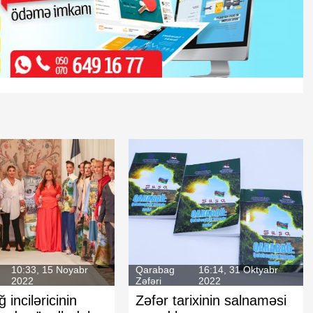
a qiymətləri
Məzənnələr açıqlandı:
Avroda artı
qeydə alındı
10:33, 15 Noyabr
Qarabag
16:14, 31 Oktyabr
2022
Zəfəri
2022
 inciləricinin
Zəfər tarixinin salnaməsi
gram" bağlana
Rasim Balayev Azərbaycan