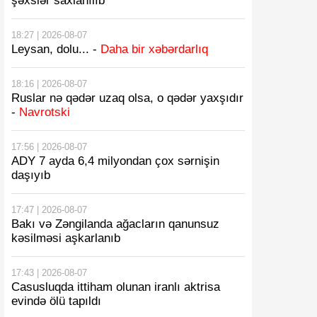
şəxslər saxlanılıb
18:27 | 2026-08-07
Leysan, dolu... -
Daha bir xəbərdarlıq
18:16 | 2026-08-07
Ruslar nə qədər uzaq olsa, o qədər yaxşıdır
-
Navrotski
17:56 | 2026-08-07
ADY 7 ayda 6,4 milyondan çox sərnişin
daşıyıb
17:47 | 2026-08-07
Bakı və Zəngilanda ağacların qanunsuz
kəsilməsi aşkarlanıb
17:43 | 2026-08-07
Casusluqda ittiham olunan iranlı aktrisa
evində ölü tapıldı