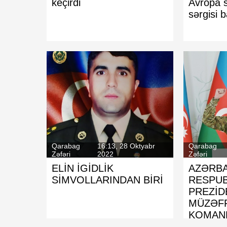
keçirdi
Avropa s
b
bilər
sərgisi 
Qarabag
16:13, 28 Oktyabr
Qarabag
Zəfəri
2022
Zəfəri
ELİN İGİDLİK
AZƏRB
SİMVOLLARINDAN BİRİ
RESPUB
PREZİD
MÜZƏFF
KOMAN
ƏLİYEV: