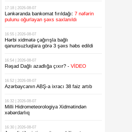
17:18 | 2026-08-07
Lənkəranda bankomat fırıldağı:
7 nəfərin
pulunu oğurlayan şəxs saxlanıldı
16:55 | 2026-08-07
Hərbi xidmətə çağırışla bağlı
qanunsuzluqlara görə 3 şəxs həbs edildi
16:54 | 2026-08-07
Rəşad Dağlı azadlığa çıxır? -
VİDEO
16:52 | 2026-08-07
Azərbaycanın ABŞ-a ixracı 38 faiz artıb
16:32 | 2026-08-07
Milli Hidrometeorologiya Xidmətindən
xəbərdarlıq
16:30 | 2026-08-07