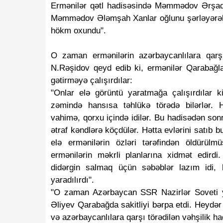
Ermənilər qətl hadisəsində Məmmədov Ərş
Məmmədov Ələmşah Xanlar oğlunu şərləyərək 
hökm oxundu".
O zaman ermənilərin azərbaycanlılara qarşı
N.Rəşidov qeyd edib ki, ermənilər Qarabağla 
gətirməyə çalışırdılar:
"Onlar elə görüntü yaratmağa çalışırdılar k
zəmində hansısa təhlükə törədə bilərlər. 
vahimə, qorxu içində idilər. Bu hadisədən son
ətraf kəndlərə köçdülər. Hətta evlərini satıb 
elə ermənilərin özləri tərəfindən öldürü
ermənilərin məkrli planlarına xidmət edird
didərgin salmaq üçün səbəblər lazım idi, 
yaradılırdı".
"O zaman Azərbaycan SSR Nazirlər Soveti ya
Əliyev Qarabağda sakitliyi bərpa etdi. Heydər
və azərbaycanlılara qarşı törədilən vəhşilik ha