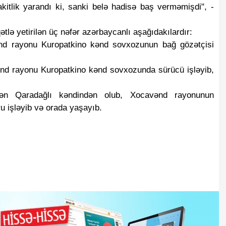
kitlik yarandı ki, sanki belə hadisə baş verməmişdi", -
ətlə yetirilən üç nəfər azərbaycanlı aşağıdakılardır:
d rayonu Kuropatkino kənd sovxozunun bağ gözətçisi
Şurasından tam
Azərbaycan Ermənistana 434 min
 rayonu Kuropatkino kənd sovxozunda sürücü işləyib,
ət başçısı
avro ödəyib
n Qaradağlı kəndindən olub, Xocavənd rayonunun
 işləyib və orada yaşayıb.