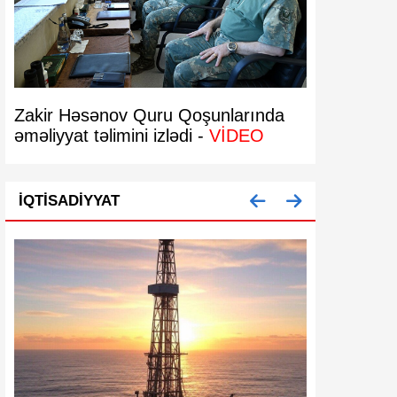
Zakir Həsənov Quru Qoşunlarında
Bakıda 29 
əməliyyat təlimini izlədi -
VİDEO
bərpa olun
İQTISADIYYAT