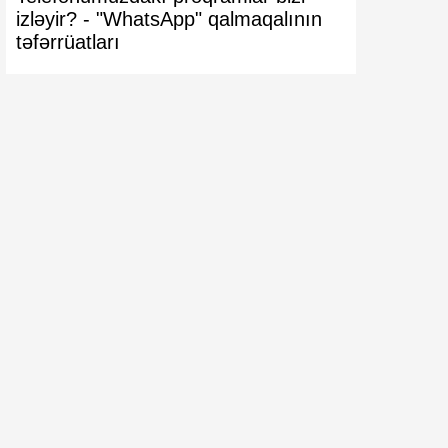
izləyir? -
"WhatsApp" qalmaqalının
VACİB XƏ
təfərrüatları