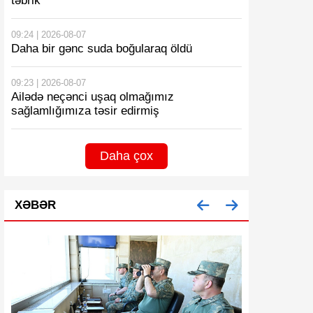
təbrik
09:24 | 2026-08-07
Daha bir gənc suda boğularaq öldü
09:23 | 2026-08-07
Ailədə neçənci uşaq olmağımız
sağlamlığımıza təsir edirmiş
Daha çox
XƏBƏR