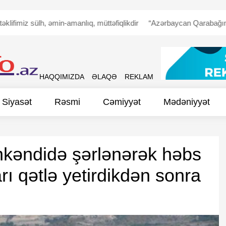
 sülh, əmin-amanlıq, müttəfiqlikdir
“Azərbaycan Qarabağın erməni əh
HAQQIMIZDA
ƏLAQƏ
REKLAM
Siyasət
Rəsmi
Cəmiyyət
Mədəniyyət
kəndidə şərlənərək həbs
rı qətlə yetirdikdən sonra