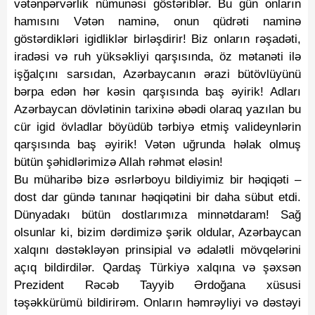
vətənpərvərlik nümunəsi göstəriblər. Bu gün onların
hamısını Vətən naminə, onun qüdrəti naminə
göstərdikləri igidliklər birləşdirir! Biz onların rəşadəti,
iradəsi və ruh yüksəkliyi qarşısında, öz mətanəti ilə
işğalçını sarsıdan, Azərbaycanın ərazi bütövlüyünü
bərpa edən hər kəsin qarşısında baş əyirik! Adları
Azərbaycan dövlətinin tarixinə əbədi olaraq yazılan bu
cür igid övladlar böyüdüb tərbiyə etmiş valideynlərin
qarşısında baş əyirik! Vətən uğrunda həlak olmuş
bütün şəhidlərimizə Allah rəhmət eləsin!
Bu müharibə bizə əsrlərboyu bildiyimiz bir həqiqəti –
dost dar gündə tanınar həqiqətini bir daha sübut etdi.
Dünyadakı bütün dostlarımıza minnətdaram! Sağ
olsunlar ki, bizim dərdimizə şərik oldular, Azərbaycan
xalqını dəstəkləyən prinsipial və ədalətli mövqelərini
açıq bildirdilər. Qardaş Türkiyə xalqına və şəxsən
Prezident Rəcəb Tayyib Ərdoğana xüsusi
təşəkkürümü bildirirəm. Onların həmrəyliyi və dəstəyi