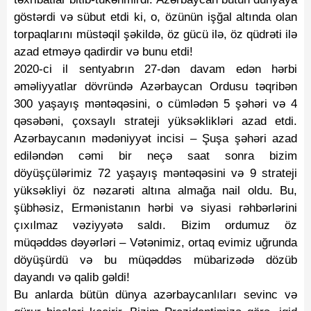
göstərdi və sübut etdi ki, o, özünün işğal altında olan
torpaqlarını müstəqil şəkildə, öz gücü ilə, öz qüdrəti ilə
azad etməyə qadirdir və bunu etdi!
2020-ci il sentyabrın 27-dən davam edən hərbi
əməliyyatlar dövründə Azərbaycan Ordusu təqribən
300 yaşayış məntəqəsini, o cümlədən 5 şəhəri və 4
qəsəbəni, çoxsaylı strateji yüksəklikləri azad etdi.
Azərbaycanın mədəniyyət incisi – Şuşa şəhəri azad
ediləndən cəmi bir neçə saat sonra bizim
döyüşçülərimiz 72 yaşayış məntəqəsini və 9 strateji
yüksəkliyi öz nəzarəti altına almağa nail oldu. Bu,
şübhəsiz, Ermənistanın hərbi və siyasi rəhbərlərini
çıxılmaz vəziyyətə saldı. Bizim ordumuz öz
müqəddəs dəyərləri – Vətənimiz, ortaq evimiz uğrunda
döyüşürdü və bu müqəddəs mübarizədə dözüb
dayandı və qalib gəldi!
Bu anlarda bütün dünya azərbaycanlıları sevinc və