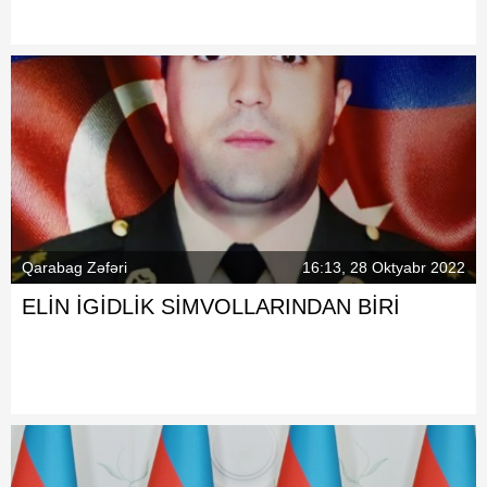
Qarabag Zəfəri
16:13, 28 Oktyabr 2022
ELİN İGİDLİK SİMVOLLARINDAN BİRİ