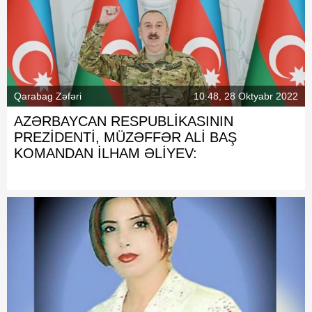
Qarabag Zəfəri
10:48, 28 Oktyabr 2022
AZƏRBAYCAN RESPUBLİKASININ
PREZİDENTİ, MÜZƏFFƏR ALİ BAŞ
KOMANDAN İLHAM ƏLİYEV: