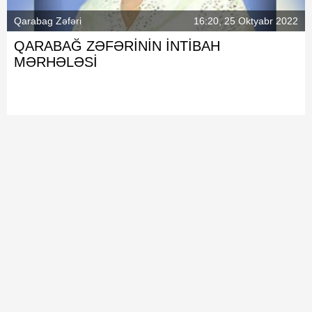
Qarabag Zəfəri
16:20, 25 Oktyabr 2022
QARABAĞ ZƏFƏRİNİN İNTİBAH
MƏRHƏLƏSİ