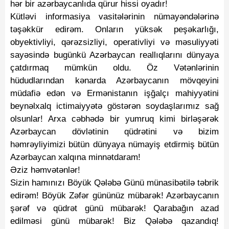
hər bir azərbaycanlıda qürur hissi oyadır!
Kütləvi informasiya vasitələrinin nümayəndələrinə
təşəkkür edirəm. Onların yüksək peşəkarlığı,
obyektivliyi, qərəzsizliyi, operativliyi və məsuliyyəti
sayəsində bugünkü Azərbaycan reallıqlarını dünyaya
çatdırmaq mümkün oldu. Öz Vətənlərinin
hüdudlarından kənarda Azərbaycanın mövqeyini
müdafiə edən və Ermənistanın işğalçı mahiyyətini
beynəlxalq ictimaiyyətə göstərən soydaşlarımız sağ
olsunlar! Arxa cəbhədə bir yumruq kimi birləşərək
Azərbaycan dövlətinin qüdrətini və bizim
həmrəyliyimizi bütün dünyaya nümayiş etdirmiş bütün
Azərbaycan xalqına minnətdaram!
Əziz həmvətənlər!
Sizin hamınızı Böyük Qələbə Günü münasibətilə təbrik
edirəm! Böyük Zəfər gününüz mübarək! Azərbaycanın
şərəf və qüdrət günü mübarək! Qarabağın azad
edilməsi günü mübarək! Biz Qələbə qazandıq!