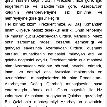
qürur hissləri keçirir. Bizim Prezidentimizə görə, igid
əsgərlərimizə və zabitlərimizə görə, Azərbaycan
xalqının vətənpərvərliyinə, sıx birliyinə və
həmrəyliyinə görə qürur keçirir!
Hər birimiz bizim Prezidentimizə, Ali Baş Komandan
İlham Əliyevə hədsiz təşəkkür edirik! Onun rəhbərliyi
ilə müasir, güclü Azərbaycan Ordusu yaradılıb! Məhz
onun sarsılmaz iradəsi, cəsarəti, əzmkarlığı və
qətiyyəti sayəsində Azərbaycan Ordusu düşməni
sarsıtdı, müharibənin nəticəsini müəyyən etdi və
qələbə nöqtəsini qoydu. Prezidentimizin güc mənbəyi
olan Azərbaycan xalqının hörməti, sevgisi, etimadı,
inamı və dəstəyi ona Avrasiya məkanında ən
uzunmüddətli münaqişələrdən biri olan Ermənistan–
Azərbaycan Dağlıq Qarabağ münaqişəsini başa
çatdırmaqda kömək etdi. Onun başçılığı ilə biz
xalqımızın özünəinamını qaytaran Qələbəni qazandıq!
Bu Qələbənin möhtəşəmliyi Azərbaycan dövlətinin