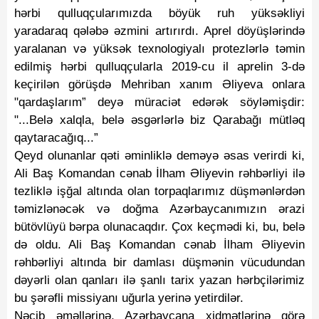
hərbi qulluqçularımızda böyük ruh yüksəkliyi
yaradaraq qələbə əzmini artırırdı. Aprel döyüşlərində
yaralanan və yüksək texnologiyalı protezlərlə təmin
edilmiş hərbi qulluqçularla 2019-cu il aprelin 3-də
keçirilən görüşdə Mehriban xanım Əliyeva onlara
"qardaşlarım” deyə müraciət edərək söyləmişdir:
"...Belə xalqla, belə əsgərlərlə biz Qarabağı mütləq
qaytaracağıq...”
Qeyd olunanlar qəti əminliklə deməyə əsas verirdi ki,
Ali Baş Komandan cənab İlham Əliyevin rəhbərliyi ilə
tezliklə işğal altında olan torpaqlarımız düşmənlərdən
təmizlənəcək və doğma Azərbaycanımızın ərazi
bütövlüyü bərpa olunacaqdır. Çox keçmədi ki, bu, belə
də oldu. Ali Baş Komandan cənab İlham Əliyevin
rəhbərliyi altında bir damlası düşmənin vücudundan
dəyərli olan qanları ilə şanlı tarix yazan hərbçilərimiz
bu şərəfli missiyanı uğurla yerinə yetirdilər.
Nəcib əməllərinə, Azərbaycana xidmətlərinə görə