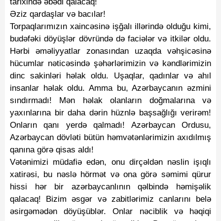
tarixində əbədi qalacaq!
Əziz qardaşlar və bacılar!
Torpaqlarımızın xaincəsinə işğalı illərində olduğu kimi,
budəfəki döyüşlər dövründə də faciələr və itkilər oldu.
Hərbi əməliyyatlar zonasından uzaqda vəhşicəsinə
hücumlar nəticəsində şəhərlərimizin və kəndlərimizin
dinc sakinləri həlak oldu. Uşaqlar, qadınlar və ahıl
insanlar həlak oldu. Amma bu, Azərbaycanın əzmini
sındırmadı! Mən həlak olanların doğmalarına və
yaxınlarına bir daha dərin hüznlə başsağlığı verirəm!
Onların qanı yerdə qalmadı! Azərbaycan Ordusu,
Azərbaycan dövləti bütün həmvətənlərimizin axıdılmış
qanına görə qisas aldı!
Vətənimizi müdafiə edən, onu dirçəldən nəslin işıqlı
xatirəsi, bu nəslə hörmət və ona görə səmimi qürur
hissi hər bir azərbaycanlının qəlbində həmişəlik
qalacaq! Bizim əsgər və zabitlərimiz canlarını belə
əsirgəmədən döyüşüblər. Onlar nəciblik və həqiqi