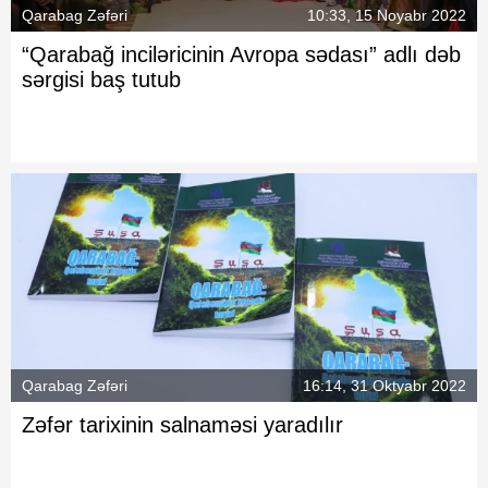
Qarabag Zəfəri
10:33, 15 Noyabr 2022
“Qarabağ inciləricinin Avropa sədası” adlı dəb
sərgisi baş tutub
Qarabag Zəfəri
16:14, 31 Oktyabr 2022
Zəfər tarixinin salnaməsi yaradılır