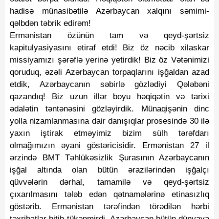
hadisə münasibətilə Azərbaycan xalqını səmimi-
qəlbdən təbrik edirəm!
Ermənistan özünün tam və qeyd-şərtsiz
kapitulyasiyasını etiraf etdi! Biz öz nəcib xilaskar
missiyamızı şərəflə yerinə yetirdik! Biz öz Vətənimizi
qoruduq, əzəli Azərbaycan torpaqlarını işğaldan azad
etdik, Azərbaycanın səbirlə gözlədiyi Qələbəni
qazandıq! Biz uzun illər boyu həqiqətin və tarixi
ədalətin təntənəsini gözləyirdik. Münaqişənin dinc
yolla nizamlanmasına dair danışıqlar prosesində 30 ilə
yaxın iştirak etməyimiz bizim sülh tərəfdarı
olmağımızın əyani göstəricisidir. Ermənistan 27 il
ərzində BMT Təhlükəsizlik Şurasının Azərbaycanın
işğal altında olan bütün ərazilərindən işğalçı
qüvvələrin dərhal, tamamilə və qeyd-şərtsiz
çıxarılmasını tələb edən qətnamələrinə etinasızlıq
göstərib. Ermənistan tərəfindən törədilən hərbi
təxribatlar bitib-tükənmirdi. Azərbaycan bütün dünyaya