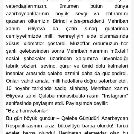
vətəndaşlarımızın, ümumən bütün dünya
azərbaycanlılarının böyük sevgi və ehtiramını
qazanan ölkəmizin Birinci vitse-prezidenti Mehriban
xanım Əliyeva da çətin sınaq günlərində
cəmiyyətimizdə milli həmrəyliyin əldə olunmasında
xüsusi xidmətlər göstərdi. Müzəffər ordumuzun hər
şanlı qələbəsindən sonra Mehriban xanımın müxtəlif
sosial şəbəkələr üzərindən xalqımıza ünvanladığı
təbrik sözləri, sevinc, qürur və ümid dolu kəlmələri
insanlar arasında qələbə əzmini daha da gücləndirdi.
Onları vahid amala, milli hədəflərə doğru səfərbər etdi.
10 noyabr tarixində sadiq silahdaş Mehriban xanım
Əliyeva tarixi Qələbə münasibətilə rəsmi "Instagram”
səhifəsində paylaşım etdi. Paylaşımda deyilir:
"Əziz həmvətənlər!
Bu gün böyük gündür – Qələbə Günüdür! Azərbaycan
Respublikasının ərazi bütövlüyü bərpa olundu! Tarixi
ədalət bərpa olundu! Həqiqətən əlamətdar olan bu