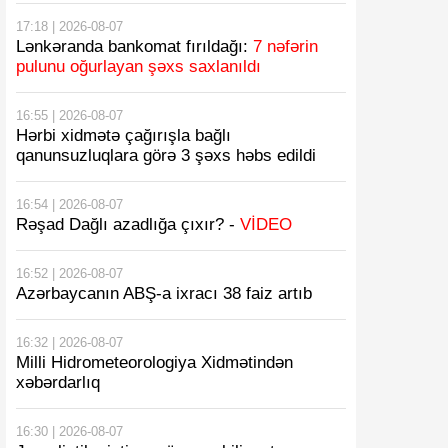
17:18 | 2026-08-07
Lənkəranda bankomat fırıldağı:
7 nəfərin
pulunu oğurlayan şəxs saxlanıldı
16:55 | 2026-08-07
Hərbi xidmətə çağırışla bağlı
qanunsuzluqlara görə 3 şəxs həbs edildi
16:54 | 2026-08-07
Rəşad Dağlı azadlığa çıxır? -
VİDEO
16:52 | 2026-08-07
Azərbaycanın ABŞ-a ixracı 38 faiz artıb
16:32 | 2026-08-07
Milli Hidrometeorologiya Xidmətindən
xəbərdarlıq
16:30 | 2026-08-07