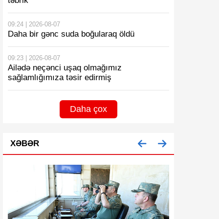
təbrik
09:24 | 2026-08-07
Daha bir gənc suda boğularaq öldü
09:23 | 2026-08-07
Ailədə neçənci uşaq olmağımız
sağlamlığımıza təsir edirmiş
Daha çox
XƏBƏR