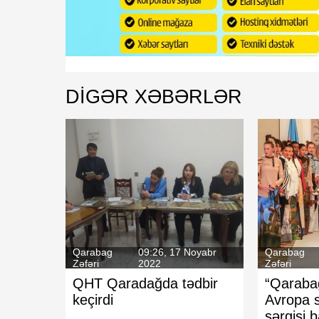
b
bilər
DIGƏR XƏBƏRLƏR
Qarabag
09:26, 17 Noyabr
Qarabag
Zəfəri
2022
Zəfəri
QHT Qaradağda tədbir
“Qarabağ
keçirdi
Avropa s
sərgisi 