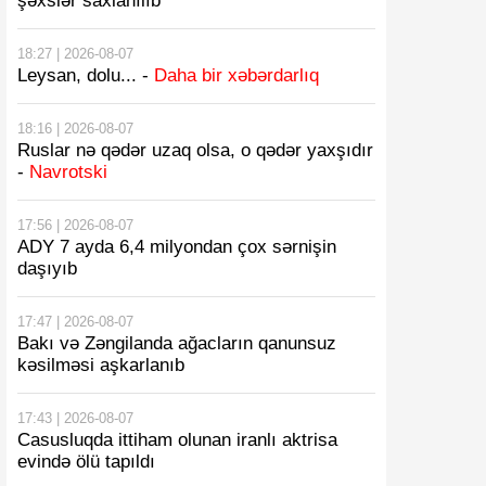
şəxslər saxlanılıb
18:27 | 2026-08-07
Leysan, dolu... -
Daha bir xəbərdarlıq
18:16 | 2026-08-07
Ruslar nə qədər uzaq olsa, o qədər yaxşıdır
-
Navrotski
17:56 | 2026-08-07
ADY 7 ayda 6,4 milyondan çox sərnişin
daşıyıb
17:47 | 2026-08-07
Bakı və Zəngilanda ağacların qanunsuz
kəsilməsi aşkarlanıb
17:43 | 2026-08-07
Casusluqda ittiham olunan iranlı aktrisa
evində ölü tapıldı