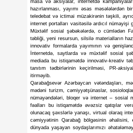
masa və aksiyalar, internetdə kampaniyaların
hazırlanması, yayımı əsas məsələlərdən bir
teledebat və ictimai müzakirənin təşkili, ayrıca
internet portalları vasitəsilə ardıcıl nümayi
Müxtəlif sosial şəbəkələrdə, o cümlədən Fa
tı məlumatlarınızı heç kimlə
"Azərbaycan Avropa 
təbliği, yeni resursun, silsilə materialların h
ayın -
DİN çağırış edir
şəkildə çıxsa..." -
Dövl
innovativ formalarda yayımının və genişlənd
İnternetdə, saytlarda və müxtəlif sosial ş
mediada bu istiqamətdə innovativ-kreativ təbl
tanıtım tədbirlərinin keçirilməsi, PR-aksiya
itirməyib.
Qarabağsevər Azərbaycan vətəndaşları, məc
mədəni turizm, cəmiyyətşünaslar, sosioloqlar,
nümayəndələri, bloqer və internet – sosial me
fəalları bu istiqamətdə əvəzsiz qatqılar ver
olunacaq şəxslərlə yanaşı, virtual olaraq int
cəmiyyətinin Qarabağ bölgəsinin əhalisini, 
dünyada yaşayan soydaşlarımızı əhatələməyi