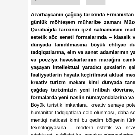
Azərbaycanın çağdaş tarixində Ermənistan 
günlük möhtəşəm müharibə zamanı Müzəff
Qarabağda tarixinin qızıl salnaməsini mədə
estetik söz sənəti formalarında – klassik
dünyada tanıdılmasına böyük ehtiyac duy
tədqiqatlarına, elm və sənət adamlarının yar
və poeziya həvəskarlarının marağını cəm
yaşayan intellektual yaradıcı şəxslərin 
fəaliyyətlərin həyata keçirilməsi aktual mə
kreativ turizm məkanı kimi dünyada tanı
çağdaş tariximizin yeni intibah dövrünə, 
formalarda yeni nəslin nümayəndələrinə və 
Böyük turistik imkanlara, kreativ sənaye pote
humanitar tədqiqatlara cəlb olunması, daha s
məntiqi nəticəsi kimi bu qədim bölgənin tür
texnologiyasına – modern estetik və incə