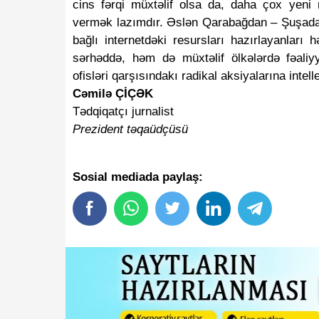
cins fərqi müxtəlif olsa da, daha çox yeni 
vermək lazımdır. Əslən Qarabağdan – Şuşada
bağlı internetdəki resursları hazırlayanları
ollara çevirmək istəyənlərin
Yaxın günlərdə yumurt
sərhəddə, həm də müxtəlif ölkələrdə fəaliyy
!
enəcək?
ofisləri qarşısındakı radikal aksiyalarına intel
Cəmilə ÇİÇƏK
Tədqiqatçı jurnalist
P
rezident təqaüdçüs
ü
Sosial mediada paylaş:
apotlardan iyirmiyə yaxını
"Facebook" və "Insta