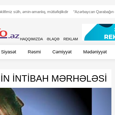
ülh, əmin-amanlıq, müttəfiqlikdir
“Azərbaycan Qarabağın erməni əha
HAQQIMIZDA
ƏLAQƏ
REKLAM
Siyasət
Rəsmi
Cəmiyyət
Mədəniyyət
İN İNTİBAH MƏRHƏLƏSİ