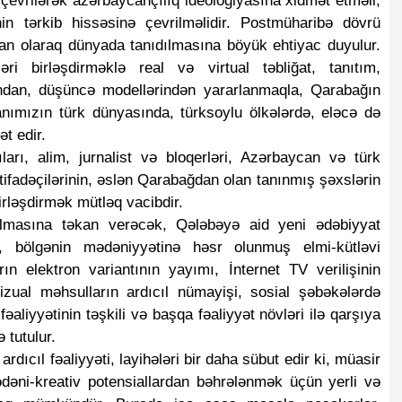
 çevrilərək azərbaycançılıq ideologiyasına xidmət etməli,
nin tərkib hissəsinə çevrilməlidir. Postmüharibə dövrü
an olaraq dünyada tanıdılmasına böyük ehtiyac duyulur.
əri birləşdirməklə real və virtual təbliğat, tanıtım,
ından, düşüncə modellərindən yararlanmaqla, Qarabağın
nımızın türk dünyasında, türksoylu ölkələrdə, eləcə də
t edir.
ıları, alim, jurnalist və bloqerləri, Azərbaycan və türk
istifadəçilərinin, əslən Qarabağdan olan tanınmış şəxslərin
birləşdirmək mütləq vacibdir.
rılmasına təkan verəcək, Qələbəyə aid yeni ədəbiyyat
k, bölgənin mədəniyyətinə həsr olunmuş elmi-kütləvi
rın elektron variantının yayımı, İnternet TV verilişinin
-vizual məhsulların ardıcıl nümayişi, sosial şəbəkələrdə
aliyyətinin təşkili və başqa fəaliyyət növləri ilə qarşıya
 tutulur.
ardıcıl fəaliyyəti, layihələri bir daha sübut edir ki, müasir
dəni-kreativ potensiallardan bəhrələnmək üçün yerli və