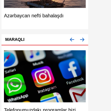
m
Azərbaycan nefti bahalaşdı
Azərbaycanı
artıb
MARAQLI
Telefonumuzdakı proqramlar bizi
Köhnə mode