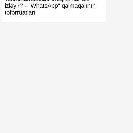
izləyir? -
"WhatsApp" qalmaqalının
VACİB XƏ
təfərrüatları