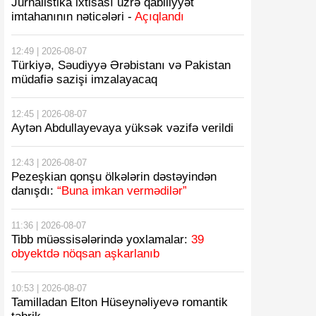
Jurnalistika ixtisası üzrə qabiliyyət
imtahanının nəticələri -
Açıqlandı
12:49 | 2026-08-07
Türkiyə, Səudiyyə Ərəbistanı və Pakistan
müdafiə sazişi imzalayacaq
12:45 | 2026-08-07
Aytən Abdullayevaya yüksək vəzifə verildi
12:43 | 2026-08-07
Pezeşkian qonşu ölkələrin dəstəyindən
danışdı:
“Buna imkan vermədilər”
11:36 | 2026-08-07
Tibb müəssisələrində yoxlamalar:
39
obyektdə nöqsan aşkarlanıb
10:53 | 2026-08-07
Tamilladan Elton Hüseynəliyevə romantik