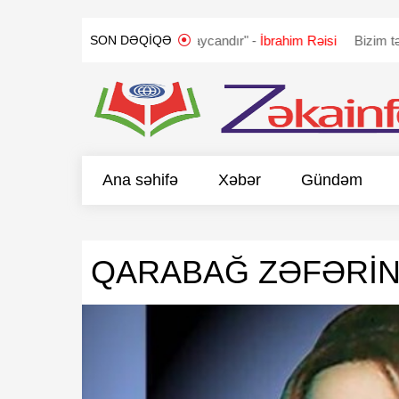
ANDI
"Qarabağ Azərbaycandır" -
İbrahim Rəisi
Bizim təklifimiz s
SON DƏQIQƏ
Ana səhifə
Xəbər
Gündəm
QARABAĞ ZƏFƏRİN