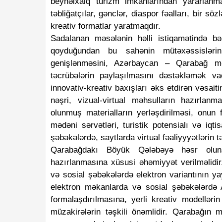
beynəlxalq turizm imkanlarından yararla
təbliğatçılar, gənclər, diaspor fəalları, bir sö
kreativ formatlar yaratmaqdır.
Sadalanan məsələnin həlli istiqamətində bəz
qoyduğundan bu sahənin mütəxəssislərinin
genişlənməsini, Azərbaycan – Qarabağ məd
təcrübələrin paylaşılmasını dəstəkləmək 
innovativ-kreativ baxışları əks etdirən vəsai
nəşri, vizual-virtual məhsulların hazırlan
olunmuş materialların yerləşdirilməsi, onun f
mədəni sərvətləri, turistik potensialı və iqti
şəbəkələrdə, saytlarda virtual fəaliyyyətlərin t
Qarabağdakı Böyük Qələbəyə həsr olunan 
hazırlanmasına xüsusi əhəmiyyət verilməlidir.
və sosial şəbəkələrdə elektron variantının y
elektron məkanlarda və sosial şəbəkələrdə
formalaşdırılmasına, yerli kreativ modelləri
müzakirələrin təşkili önəmlidir. Qarabağın m