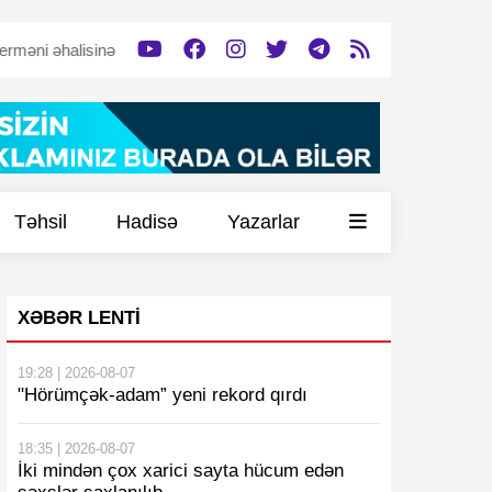
lisinə dəstək verəcək”
Tərtərdə tərk edilmiş döyüş mövqeyi -
Vİ
Təhsil
Hadisə
Yazarlar
XƏBƏR LENTI
19:28 | 2026-08-07
"Hörümçək-adam” yeni rekord qırdı
18:35 | 2026-08-07
İki mindən çox xarici sayta hücum edən