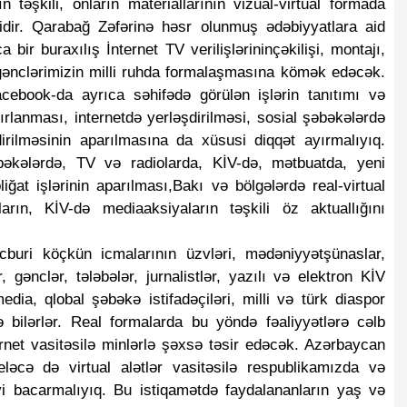
 təşkili, onların materiallarının vizual-virtual formada
idir. Qarabağ Zəfərinə həsr olunmuş ədəbiyyatlara aid
 bir buraxılış İnternet TV verilişlərininçəkilişi, montajı,
şi gənclərimizin milli ruhda formalaşmasına kömək edəcək.
cebook-da ayrıca səhifədə görülən işlərin tanıtımı və
Şurasından tam
Azərbaycan Ermənistana 434 min
azırlanması, internetdə yerləşdirilməsi, sosial şəbəkələrdə
ət başçısı
avro ödəyib
irilməsinin aparılmasına da xüsusi diqqət ayırmalıyıq.
əbəkələrdə, TV və radiolarda, KİV-də, mətbuatda, yeni
iğat işlərinin aparılması,Bakı və bölgələrdə real-virtual
ların, KİV-də mediaaksiyaların təşkili öz aktuallığını
buri köçkün icmalarının üzvləri, mədəniyyətşünaslar,
 gənclər, tələbələr, jurnalistlər, yazılı və elektron KİV
dia, qlobal şəbəkə istifadəçiləri, milli və türk diaspor
ə bilərlər. Real formalarda bu yöndə fəaliyyətlərə cəlb
ernet vasitəsilə minlərlə şəxsə təsir edəcək. Azərbaycan
eləcə də virtual alətlər vasitəsilə respublikamızda və
 bacarmalıyıq. Bu istiqamətdə faydalananların yaş və