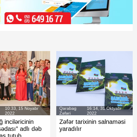
Kinematoqrafçılar İttifaqının sədri
seçildi
10:33, 15 Noyabr
Qarabag
16:14, 31 Oktyabr
2022
Zəfəri
2022
 inciləricinin
Zəfər tarixinin salnaməsi
ədası” adlı dəb
yaradılır
baş tutub