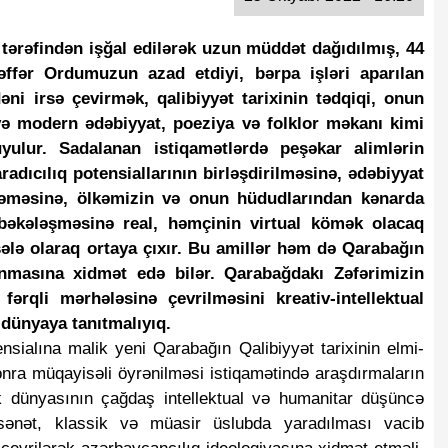
tərəfindən işğal edilərək uzun müddət dağıdılmış, 44
ər Ordumuzun azad etdiyi, bərpa işləri aparılan
ni irsə çevirmək, qalibiyyət tarixinin tədqiqi, onun
 və modern ədəbiyyat, poeziya və folklor məkanı kimi
ulur. Sadalanan istiqamətlərdə peşəkar alimlərin
adıcılıq potensiallarının birləşdirilməsinə, ədəbiyyat
ləməsinə, ölkəmizin və onun hüdudlarından kənarda
şəbəkələşməsinə real, həmçinin virtual kömək olacaq
sələ olaraq ortaya çıxır. Bu amillər həm də Qarabağın
nmasına xidmət edə bilər. Qarabağdakı Zəfərimizin
fərqli mərhələsinə çevrilməsini kreativ-intellektual
dünyaya tanıtmalıyıq.
nsialına malik yeni Qarabağın Qalibiyyət tarixinin elmi-
onra müqayisəli öyrənilməsi istiqamətində araşdırmaların
k dünyasının çağdaş intellektual və humanitar düşüncə
sənət, klassik və müasir üslubda yaradılması vacib