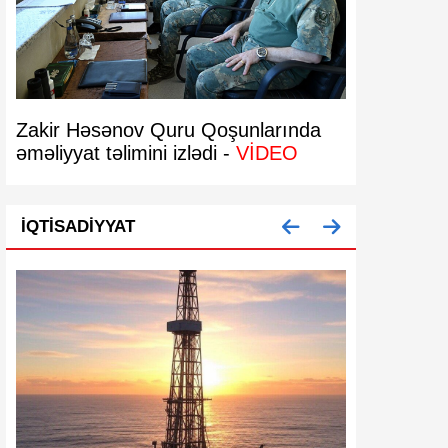
Zakir Həsənov Quru Qoşunlarında
Bakıda 29 
əməliyyat təlimini izlədi -
VİDEO
bərpa olun
İQTISADIYYAT