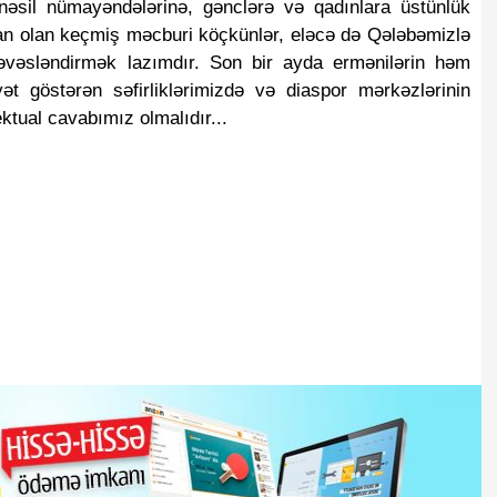
nəsil nümayəndələrinə, gənclərə və qadınlara üstünlük
n olan keçmiş məcburi köçkünlər, eləcə də Qələbəmizlə
 həvəsləndirmək lazımdır. Son bir ayda ermənilərin həm
a qiymətləri
Məzənnələr açıqlandı:
Avroda artı
ət göstərən səfirliklərimizdə və diaspor mərkəzlərinin
qeydə alındı
lektual cavabımız olmalıdır...
gram" bağlana
Rasim Balayev Azərbaycan