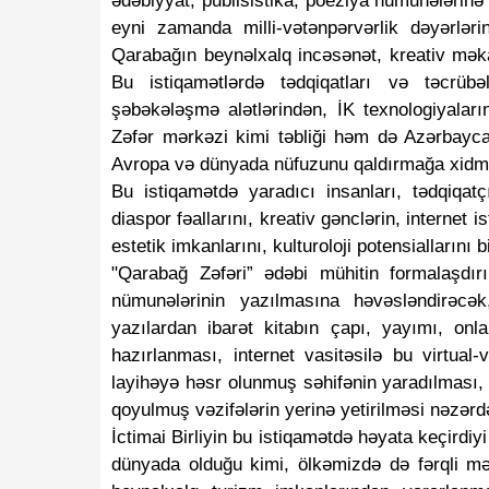
ədəbiyyat, publisistika, poeziya nümunələrinə
eyni zamanda milli-vətənpərvərlik dəyərləri
Qarabağın beynəlxalq incəsənət, kreativ mək
Bu istiqamətlərdə tədqiqatları və təcrübəl
şəbəkələşmə alətlərindən, İK texnologiyalar
Zəfər mərkəzi kimi təbliği həm də Azərbayca
Avropa və dünyada nüfuzunu qaldırmağa xidmə
Bu istiqamətdə yaradıcı insanları, tədqiqatç
diaspor fəallarını, kreativ gənclərin, internet 
estetik imkanlarını, kulturoloji potensiallarını 
"Qarabağ Zəfəri” ədəbi mühitin formalaşdı
nümunələrinin yazılmasına həvəsləndirəcə
yazılardan ibarət kitabın çapı, yayımı, onla
hazırlanması, internet vasitəsilə bu virtual
layihəyə həsr olunmuş səhifənin yaradılması, fə
qoyulmuş vəzifələrin yerinə yetirilməsi nəzərdə
İctimai Birliyin bu istiqamətdə həyata keçirdiyi 
dünyada olduğu kimi, ölkəmizdə də fərqli mə