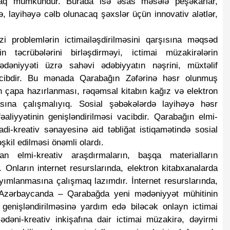
nmaq mümkündür. Burada isə əsas məsələ peşəkarlar,
zlə, layihəyə cəlb olunacaq şəxslər üçün innovativ alətlər,
i problemlərin ictimailəşdirilməsini qarşısına məqsəd
 təcrübələrini birləşdirməyi, ictimai müzakirələrin
əniyyəti üzrə sahəvi ədəbiyyatın nəşrini, müxtəlif
vacibdir. Bu mənada Qarabağın Zəfərinə həsr olunmuş
tin çapa hazırlanması, rəqəmsal kitabın kağız və elektron
masına çalışmalıyıq. Sosial şəbəkələrdə layihəyə həsr
əaliyyətinin genişləndirilməsi vacibdir. Qarabağın elmi-
sadi-kreativ sənayesinə aid təbliğat istiqamətində sosial
əşkil edilməsi önəmli olardı.
elmi-kreativ araşdırmaların, başqa materialların
 Onların internet resurslarında, elektron kitabxanalarda
ayımlanmasına çalışmaq lazımdır. İnternet resurslarında,
 Azərbaycanda – Qarabağda yeni mədəniyyət mühitinin
n genişləndirilməsinə yardım edə biləcək onlayn ictimai
ədəni-kreativ inkişafına dair ictimai müzakirə, dəyirmi