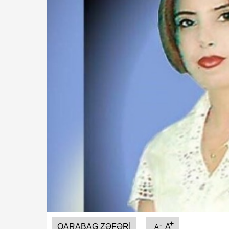
+
-
QARABAG ZƏFƏRI
A
A