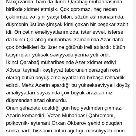
Naxçıvanda, həm də İkinci Qarabağ müharibəsində
birlikdə xidmət etmişik. Çox qorxmaz, heç nədən
çəkinməz və işini yaxşı bilən, sözün əsl mənasında,
düşmənin üstünə şimşək kimi çaxan bir peşəkar zabit
idi. Ən çətin əməliyyatlarımızda, istər əvvəl, istərsə
də İkinci Qarabağ müharibəsi zamanında Azər daha
çox öhdəlikləri öz üzərinə götürüb irəli atılardı: bütün
tapşırıqları yüksək səviyyədə yerinə yetirərdi.
İkinci Qarabağ müharibəsində Azər xidmət etdiyi
Xüsusi təyinatlı kəşfiyyat taborunun qərargah rəisi
olaraq bütün döyüş əməliyyatlarına birbaşa rəhbərlik
edirdi. Məhz Azərin apardığı bu yüksəksəviyyəli döyüş
əməliyyatları sayəsində çox böyük ərazilərimiz
düşməndən azad olunurdu.
Onun şəhadətə ucaldığı gün heç yadımdan çıxmaz.
Azərin komandiri, Vətən Müharibəsi Qəhrəmanı,
polkovnik-leytenant Orxan Əkbərov şəhid olduqdan
sonra hərbi hissənin bütün ağırlığı, məsuliyyəti onun