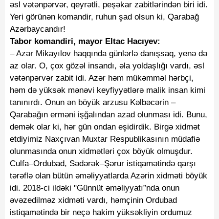
əsl vətənpərvər, qeyrətli, peşəkar zabitlərindən biri idi.
Yeri görünən komandir, ruhun şad olsun ki, Qarabağ
Azərbaycandır!
Tabor komandiri, mayor Eltac Hacıyev:
– Azər Mikayılov haqqında günlərlə danışsaq, yenə də
az olar. O, çox gözəl insandı, əla yoldaşlığı vardı, əsl
vətənpərvər zabit idi. Azər həm mükəmməl hərbçi,
həm də yüksək mənəvi keyfiyyətlərə malik insan kimi
tanınırdı. Onun ən böyük arzusu Kəlbəcərin –
Qarabağın erməni işğalından azad olunması idi. Bunu,
demək olar ki, hər gün ondan eşidirdik. Birgə xidmət
etdiyimiz Naxçıvan Muxtar Respublikasının müdafiə
olunmasında onun xidmətləri çox böyük olmuşdur.
Culfa–Ordubad, Sədərək–Şərur istiqamətində qarşı
tərəflə olan bütün əməliyyatlarda Azərin xidməti böyük
idi. 2018-ci ildəki "Günnüt əməliyyatı”nda onun
əvəzedilməz xidməti vardı, həmçinin Ordubad
istiqamətində bir neçə hakim yüksəkliyin ordumuz