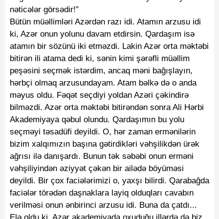
nəticələr görsədir!”
Bütün müəllimləri Azərdən razı idi. Atamın arzusu idi
ki, Azər onun yolunu davam etdirsin. Qardaşım isə
atamın bir sözünü iki etməzdi. Lakin Azər orta məktəbi
bitirən ili atama dedi ki, sənin kimi şərəfli müəllim
peşəsini seçmək istərdim, ancaq məni bağışlayın,
hərbçi olmaq arzusundayam. Atam bəlkə də o anda
məyus oldu. Fəqət seçdiyi yoldan Azəri çəkindirə
bilməzdi. Azər orta məktəbi bitirəndən sonra Ali Hərbi
Akademiyaya qəbul olundu. Qardaşımın bu yolu
seçməyi təsadüfi deyildi. O, hər zaman ermənilərin
bizim xalqımızın başına gətirdikləri vəhşilikdən ürək
ağrısı ilə danışardı. Bunun tək səbəbi onun erməni
vəhşiliyindən əziyyət çəkən bir ailədə böyüməsi
deyildi. Bir çox faciələrimizi o, yaxşı bilirdi. Qarabağda
faciələr törədən daşnaklara layiq olduqları cavabın
verilməsi onun ənbirinci arzusu idi. Buna da çatdı...
Elə oldu ki, Azər akademiyada oxuduğu illərdə də biz