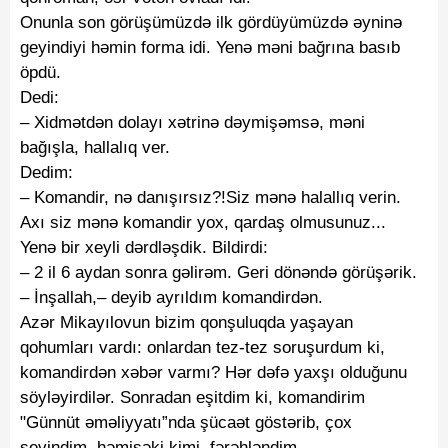
Onunla son görüşümüzdə ilk gördüyümüzdə əyninə
geyindiyi həmin forma idi. Yenə məni bağrına basıb
öpdü.
Dedi:
– Xidmətdən dolayı xətrinə dəymişəmsə, məni
bağışla, hallalıq ver.
Dedim:
– Komandir, nə danışırsız?!Siz mənə halallıq verin.
Axı siz mənə komandir yox, qardaş olmusunuz...
Yenə bir xeyli dərdləşdik. Bildirdi:
– 2 il 6 aydan sonra gəlirəm. Geri dönəndə görüşərik.
– İnşallah,– deyib ayrıldım komandirdən.
Azər Mikayılovun bizim qonşuluqda yaşayan
qohumları vardı: onlardan tez-tez soruşurdum ki,
komandirdən xəbər varmı? Hər dəfə yaxşı olduğunu
söyləyirdilər. Sonradan eşitdim ki, komandirim
"Günnüt əməliyyatı”nda şücaət göstərib, çox
sevindim, həmişəki kimi, fərəhləndim.