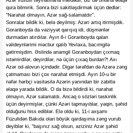
Azər xüsusi təyinatlılarla irəlidədir, biz də onlarla əlaqə
qura bilmirik. Sonra bizi sakitləşdirmək üçün dedlər:
"Narahat olmayın, Azər sağ-salamatdır”.
Sonralar bildik ki, belə deyilmiş: Azəri artıq itirmişdik.
Goranboyda da vəziyyət qarışıq idi, düşmənlər
durmadan atırdılar. Ayın 8-i Goranboyda qalan
valideynlərimi məcbur qalıb Yevlaxa, bacımgilə
gətirmişdim. Əslində anamgil Goranboydan çıxmaq
istəmirdilər, deyirdilər, nə üçün çıxaq burdan?! Axı
Azər od-alovun içindədir. Digər tərəfdən də Azərə zəng
çatmaması bizi çox narahat etmişdi. Ayın 10-u bir
nəfər hərbçi vasitəsilə Azərin yanından bir zabitlə
əlaqə yarada bildik. O da bizə bildirdi ki, narahat
olmayın, Azər salamatdı. Ancaq o sözləri təskinlik
üçün deyirmişlər, çünki Azəri tapmayıblar, yəqin, şəhid
olduğunu hiss ediblər. Elə oldu ki, 11-i axşamı
Füzulidən Bakıda olan böyük qardaşıma zəng vurub
deyiblər ki, "başınız sağ olsun, əziziniz Azər şəhid