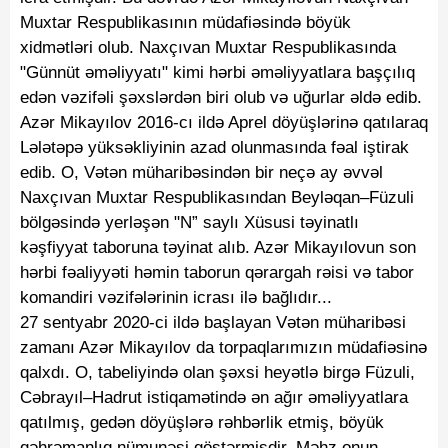
Muxtar Respublikasının müdafiəsində böyük
xidmətləri olub. Naxçıvan Muxtar Respublikasında
"Günnüt əməliyyatı" kimi hərbi əməliyyatlara başçılıq
edən vəzifəli şəxslərdən biri olub və uğurlar əldə edib.
Azər Mikayılov 2016-cı ildə Aprel döyüşlərinə qatılaraq
Lələtəpə yüksəkliyinin azad olunmasında fəal iştirak
edib. O, Vətən müharibəsindən bir neçə ay əvvəl
Naxçıvan Muxtar Respublikasından Beyləqan–Füzuli
bölgəsində yerləşən "N” saylı Xüsusi təyinatlı
kəşfiyyat taboruna təyinat alıb. Azər Mikayılovun son
hərbi fəaliyyəti həmin taborun qərargah rəisi və tabor
komandiri vəzifələrinin icrası ilə bağlıdır...
27 sentyabr 2020-ci ildə başlayan Vətən müharibəsi
zamanı Azər Mikayılov da torpaqlarımızın müdafiəsinə
qalxdı. O, tabeliyində olan şəxsi heyətlə birgə Füzuli,
Cəbrayıl–Hadrut istiqamətində ən ağır əməliyyatlara
qatılmış, gedən döyüşlərə rəhbərlik etmiş, böyük
qəhrəmanlıq nümunəsi göstərmişdir. Məhz onun