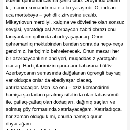
edərək qəhrəmancasına şəhid olub. Ürəyimdə dedim
ki, mənim komandirimə elə bu yaraşırdı. O, indi ən
uca mərtəbəyə – şəhidlik zirvəsinə ucalıb.
Mikayılovun mərdliyi, xalqına və dövlətinə olan sonsuz
sevgisi, yaratdığı əsl Azərbaycan zabiti obrazı onu
tanıyanların qəlbində əbədi yaşayacaq. Onun
qəhrəmanlıq məktəbindən bundan sonra da neçə-neçə
gəncimiz, hərbçimiz bəhrələnəcək. Onun məzarı hər
bir azərbaycanlının and yeri, müqəddəs ziyarətgahı
olacaq. Hərbçilərimizin qanı-canı bahasına bütöv
Azərbaycanın səmasında dalğalanan üçrəngli bayraq
var olduqca onlar da əbədiyaşar olacaq,
xatırlanacaqlar. Mən isə onu – əziz komandirimi
həmişə şaxtadan qaralmış sifətində olan təbəssümü
ilə, çatlaq-çatlaq olan dodaqları, dağınıq saçları və
solmuş göy formasında xatırlayacağam. Xatırladıqca,
hər zaman olduğu kimi, onunla həmişə qürur
duyacağam.