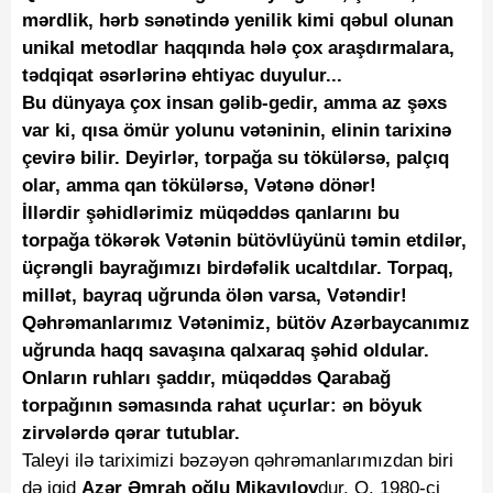
mərdlik, hərb sənətində yenilik kimi qəbul olunan
unikal metodlar haqqında hələ çox araşdırmalara,
tədqiqat əsərlərinə ehtiyac duyulur...
Bu dünyaya çox insan gəlib-gedir, amma az şəxs
var ki, qısa ömür yolunu vətəninin, elinin tarixinə
çevirə bilir.
Deyirlər, torpağa su tökülərsə, palçıq
olar, amma qan tökülərsə, Vətənə dönər!
İllərdir şəhidlərimiz müqəddəs qanlarını bu
torpağa tökərək Vətənin bütövlüyünü təmin etdilər,
üçrəngli bayrağımızı birdəfəlik ucaltdılar. Torpaq,
millət, bayraq uğrunda ölən varsa, Vətəndir!
Qəhrəmanlarımız Vətənimiz, bütöv Azərbaycanımız
uğrunda haqq savaşına qalxaraq şəhid oldular.
Onların ruhları şaddır, müqəddəs Qarabağ
torpağının səmasında rahat uçurlar: ən böyuk
zirvələrdə qərar tutublar.
Taleyi ilə tariximizi bəzəyən qəhrəmanlarımızdan biri
də igid
Azər Əmrah oğlu Mikayılov
dur. O, 1980-ci