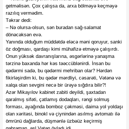
getməlisən. Çox çalışsa da, arxa bölməyə keçməyə
razılıq vermədim.
Təkrar dedi:
– Nə olursa-olsun, sən buradan sağ-salamat
dönəcəksən evə.
Yanında olduğum müddətdə eləcə məni qoruyur, sanki
öz doğması, qardaşı kimi mühafizə etməyə çalışırdı.
Onun yüksək davranışlarına, əsgərlərinə yanaşma
tərzinə baxanda hər kəs təəccüblənirdi. İnsan bu
qədərmi sadə, bu qədərmi mehriban olar? Hərdən
fikirləşirdim ki, bu qədər mərdliyi, cəsarəti, Vətənə və
xalqa olan sevgini necə bir ürəyə sığdıra bilir?!
Azər Mikayılov kabinet zabiti deyildi, şaxtadan
qaralmış sifəti, çatlamış dodaqları, rəngi solmuş
forması, ayağında bomboz çəkməsi, daima yol yoldaşı
olan xəritəsi, binokl və çiynindən asılmış avtomatı ilə
ömrünü dağlarda, düşmənlə üzbəüz keçirmiş
qəhrəman, əsl Vətən övladı idi.