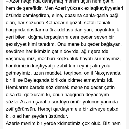
– Azər haqqında danışmaq mənim üçün həm çətin,
həm də şərəflidir. Mən Azəri yüksək əxlaqikeyfiyyətləri
özündə cəmləşdirən, elinə, obasına canla-qanla bağlı
olan, hər sözündə Kəlbəcərin gözəl, səfalı təbiəti
haqqında dostlarına ürəkdolusu danışan, böyük-kiçik
yeri bilən, doğma torpaqlarını canı qədər sevən bir
şəxsiyyət kimi tanıdım. Onu mənə bu qədər bağlayan,
sevdirən hər ikimizin çətin dövrdə, ağır şəraitdə
yaşamağımız, məcburi köçkünlük həyatı sürməyimiz,
hər ikimizin kəşfiyyatçı zabit kimi eyni çətin yolu
getməyimiz, uzun müddət, təqribən, on il Naxçıvanda,
bir il isə Beyləqanda birlikdə xidmət etməyimiz idi.
Həmkarım barədə söz demək mənə nə qədər çətin
olsa da, qorxuram ki, onun haqqında deyəcəyim
sözlər Azərin şərəflə sürdüyü ömür yolunun yanında
zəif görünsün. Hərbçi qardaşım elə bir zirvəyə qalxdı
ki, o ad hər şeydən üstündur.
Azərlə mənim bir yerdə xidmətimiz çox olub. Biz həm