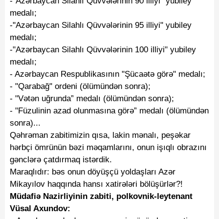
-"Azərbaycan Silahlı Qüvvələrinin 90 illiyi" yubiley
medalı;
-"Azərbaycan Silahlı Qüvvələrinin 95 illiyi" yubiley
medalı;
-"Azərbaycan Silahlı Qüvvələrinin 100 illiyi" yubiley
medalı;
- Azərbaycan Respublikasının "Şücaətə görə" medalı;
- "Qarabağ" ordeni (ölümündən sonra);
- "Vətən uğrunda” medalı (ölümündən sonra);
- "Füzulinin azad olunmasına görə” medalı (ölümündən
sonra)...
Qəhrəman zabitimizin qısa, lakin mənalı, peşəkar
hərbçi ömrünün bəzi məqamlarını, onun işıqlı obrazını
gənclərə çatdırmaq istərdik.
Maraqlıdır: bəs onun döyüşçü yoldaşları Azər
Mikayılov haqqında hansı xatirələri bölüşürlər?!
Müdafiə Nazirliyinin zabiti, polkovnik-leytenant
Vüsal Axundov: