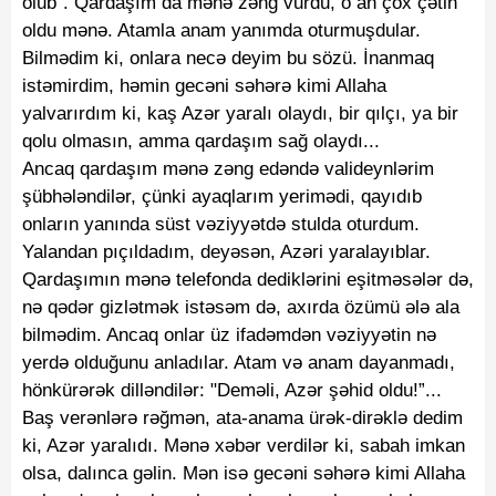
olub”. Qardaşım da mənə zəng vurdu, o an çox çətin
oldu mənə. Atamla anam yanımda oturmuşdular.
Bilmədim ki, onlara necə deyim bu sözü. İnanmaq
istəmirdim, həmin gecəni səhərə kimi Allaha
yalvarırdım ki, kaş Azər yaralı olaydı, bir qılçı, ya bir
qolu olmasın, amma qardaşım sağ olaydı...
Ancaq qardaşım mənə zəng edəndə valideynlərim
şübhələndilər, çünki ayaqlarım yerimədi, qayıdıb
onların yanında süst vəziyyətdə stulda oturdum.
Yalandan pıçıldadım, deyəsən, Azəri yaralayıblar.
Qardaşımın mənə telefonda dediklərini eşitməsələr də,
nə qədər gizlətmək istəsəm də, axırda özümü ələ ala
bilmədim. Ancaq onlar üz ifadəmdən vəziyyətin nə
yerdə olduğunu anladılar. Atam və anam dayanmadı,
hönkürərək dilləndilər: "Deməli, Azər şəhid oldu!”...
Baş verənlərə rəğmən, ata-anama ürək-dirəklə dedim
ki, Azər yaralıdı. Mənə xəbər verdilər ki, sabah imkan
olsa, dalınca gəlin. Mən isə gecəni səhərə kimi Allaha