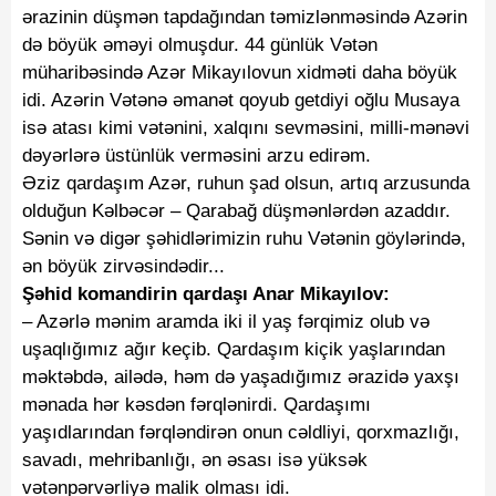
ərazinin düşmən tapdağından təmizlənməsində Azərin
də böyük əməyi olmuşdur. 44 günlük Vətən
müharibəsində Azər Mikayılovun xidməti daha böyük
idi. Azərin Vətənə əmanət qoyub getdiyi oğlu Musaya
isə atası kimi vətənini, xalqını sevməsini, milli-mənəvi
dəyərlərə üstünlük verməsini arzu edirəm.
Əziz qardaşım Azər, ruhun şad olsun, artıq arzusunda
olduğun Kəlbəcər – Qarabağ düşmənlərdən azaddır.
Sənin və digər şəhidlərimizin ruhu Vətənin göylərində,
ən böyük zirvəsindədir...
Şəhid komandirin qardaşı Anar Mikayılov:
–
Azərlə mənim aramda iki il yaş fərqimiz olub və
uşaqlığımız ağır keçib. Qardaşım kiçik yaşlarından
məktəbdə, ailədə, həm də yaşadığımız ərazidə yaxşı
mənada hər kəsdən fərqlənirdi. Qardaşımı
yaşıdlarından fərqləndirən onun cəldliyi, qorxmazlığı,
savadı, mehribanlığı, ən əsası isə yüksək
vətənpərvərliyə malik olması idi.