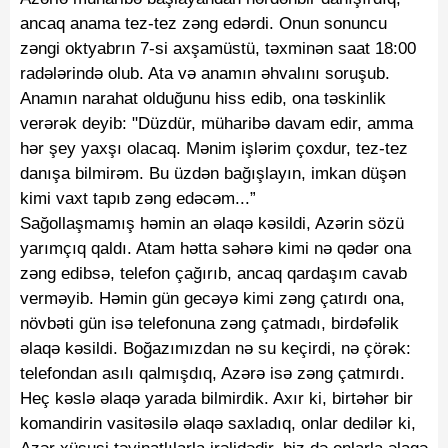
ancaq anama tez-tez zəng edərdi. Onun sonuncu
zəngi oktyabrın 7-si axşamüstü, təxminən saat 18:00
radələrində olub. Ata və anamın əhvalını soruşub.
Anamın narahat olduğunu hiss edib, ona təskinlik
verərək deyib: "Düzdür, müharibə davam edir, amma
hər şey yaxşı olacaq. Mənim işlərim çoxdur, tez-tez
danışa bilmirəm. Bu üzdən bağışlayın, imkan düşən
kimi vaxt tapıb zəng edəcəm...”
Sağollaşmamış həmin an əlaqə kəsildi, Azərin sözü
yarımçıq qaldı. Atam hətta səhərə kimi nə qədər ona
zəng edibsə, telefon çağırıb, ancaq qardaşım cavab
verməyib. Həmin gün gecəyə kimi zəng çatırdı ona,
növbəti gün isə telefonuna zəng çatmadı, birdəfəlik
əlaqə kəsildi. Boğazımızdan nə su keçirdi, nə çörək:
telefondan asılı qalmışdıq, Azərə isə zəng çatmırdı.
Heç kəslə əlaqə yarada bilmirdik. Axır ki, birtəhər bir
komandirin vasitəsilə əlaqə saxladıq, onlar dedilər ki,