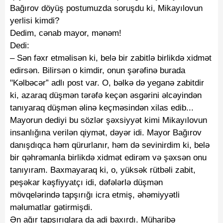
Bağırov döyüş postumuzda soruşdu ki, Mikayılovun
yerlisi kimdi?
Dedim, cənab mayor, mənəm!
Dedi:
– Sən fəxr etməlisən ki, belə bir zabitlə birlikdə xidmət
edirsən. Bilirsən o kimdir, onun şərəfinə burada
"Kəlbəcər” adlı post var. O, bəlkə də yeganə zabitdir
ki, azaraq düşmən tərəfə keçən əsgərini əlcəyindən
tanıyaraq düşmən əlinə keçməsindən xilas edib...
Mayorun dediyi bu sözlər şəxsiyyət kimi Mikayılovun
insanlığına verilən qiymət, dəyər idi. Mayor Bağırov
danışdıqca həm qürurlanır, həm də sevinirdim ki, belə
bir qəhrəmanla birlikdə xidmət edirəm və şəxsən onu
tanıyıram. Baxmayaraq ki, o, yüksək rütbəli zabit,
peşəkar kəşfiyyatçı idi, dəfələrlə düşmən
mövqelərində tapşırığı icra etmiş, əhəmiyyətli
məlumatlar gətirmişdi.
Ən ağır tapşırıqlara da adi baxırdı. Müharibə