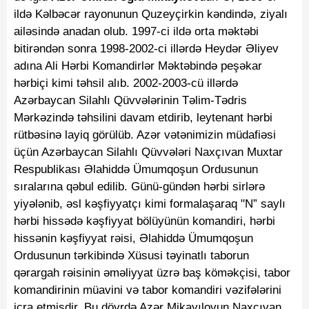
ildə Kəlbəcər rayonunun Quzeyçirkin kəndində, ziyalı
ailəsində anadan olub. 1997-ci ildə orta məktəbi
bitirəndən sonra 1998-2002-ci illərdə Heydər Əliyev
adına Ali Hərbi Komandirlər Məktəbində peşəkar
hərbiçi kimi təhsil alıb. 2002-2003-cü illərdə
Azərbaycan Silahlı Qüvvələrinin Təlim-Tədris
Mərkəzində təhsilini davam etdirib, leytenant hərbi
rütbəsinə layiq görülüb. Azər vətənimizin müdafiəsi
üçün Azərbaycan Silahlı Qüvvələri Naxçıvan Muxtar
Respublikası Əlahiddə Ümumqoşun Ordusunun
sıralarına qəbul edilib. Günü-gündən hərbi sirlərə
yiyələnib, əsl kəşfiyyatçı kimi formalaşaraq "N” saylı
hərbi hissədə kəşfiyyat bölüyünün komandiri, hərbi
hissənin kəşfiyyat rəisi, Əlahiddə Ümumqoşun
Ordusunun tərkibində Xüsusi təyinatlı taborun
qərargah rəisinin əməliyyat üzrə baş köməkçisi, tabor
komandirinin müavini və tabor komandiri vəzifələrini
icra etmişdir. Bu dövrdə Azər Mikayılovun Naxçıvan