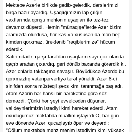
Məktəbə Azərlə birlikdə gedib-gələrdik, dərslərimizi
birgə hazırlayardıq. Uşaqlığımızın lap çılğın
vaxtlarında qonşu məhlənin uşaqları ilə tez-tez
davamız düşərdi. Həmin "münaqişə”lərdə Azər bizim
aramızda olurdusa, hər kəs və xüsusən də mən heç
kimdən qorxmaz, ürəklənib "rəqiblərimizə” hücum
edərdik.
Xatirimdədir, qarşı tərəfdən uşaqların sayı çox olanda
qaçıb aradan çıxardıq, geri dönüb baxanda görərdik ki,
Azər onlarla təkbaşına savaşır. Böyüdükcə Azərdə bu
qorxmazlıq vətənpərvərliyə tərəf yönəldi. Azər 8-ci
sinifdən sonra müstəqil şəxs kimi tanınmağa başladı.
Atam Azərin hər hansı bir hərəkətinə görə söz
deməzdi. Çünki hər şeyi əvvəlcədən düşünər,
valideynlərimizin istədiyi kimi hərəkət edərdi. Atam
oxuduğumuz məktəbdə müəllim işləyirdi.O, hər gün
evə dönəndə Azəri qucaqlayıb öpər və deyərdi:
"Oğlum məktəbdə məhz mənim istədiyim kimi yüksək