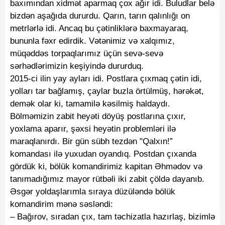
baxımından xidmət aparmaq çox ağır idi. Buludlar belə
bizdən aşağıda dururdu. Qarın, tarın qalınlığı on
metrlərlə idi. Ancaq bu çətinliklərə baxmayaraq,
bununla fəxr edirdik. Vətənimiz və xalqımız,
müqəddəs torpaqlarımız üçün sevə-sevə
sərhədlərimizin keşiyində dururduq.
2015-ci ilin yay ayları idi. Postlara çıxmaq çətin idi,
yolları tar bağlamış, çaylar buzla örtülmüş, hərəkət,
demək olar ki, tamamilə kəsilmiş haldaydı.
Bölməmizin zabit heyəti döyüş postlarına çıxır,
yoxlama aparır, şəxsi heyətin problemləri ilə
maraqlanırdı. Bir gün sübh tezdən "Qalxın!”
komandası ilə yuxudan oyandıq. Postdan çıxanda
gördük ki, bölük komandirimiz kapitan Əhmədov və
tanımadığımız mayor rütbəli iki zabit çöldə dayanıb.
Əsgər yoldaşlarımla sıraya düzüləndə bölük
komandirim mənə səsləndi:
– Bağırov, sıradan çıx, tam təchizatla hazırlaş, bizimlə