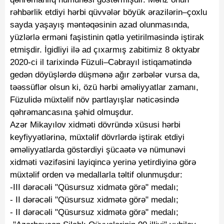
rəhbərlik etdiyi hərbi qüvvələr böyük ərazilərin–çoxlu
sayda yaşayış məntəqəsinin azad olunmasında,
yüzlərlə erməni faşistinin qətlə yetirilməsində iştirak
etmişdir. İgidliyi ilə ad çıxarmış zabitimiz 8 oktyabr
2020-ci il tarixində Füzuli–Cəbrayıl istiqamətində
gedən döyüşlərdə düşmənə ağır zərbələr vursa da,
təəssüflər olsun ki, özü hərbi əməliyyatlar zamanı,
Füzulidə müxtəlif növ partlayışlar nəticəsində
qəhrəmancasına şəhid olmuşdur.
Azər Mikayılov xidməti dövründə xüsusi hərbi
keyfiyyətlərinə, müxtəlif dövrlərdə iştirak etdiyi
əməliyyatlarda göstərdiyi şücaətə və nümunəvi
xidməti vəzifəsini layiqincə yerinə yetirdiyinə görə
müxtəlif orden və medallarla təltif olunmuşdur:
-III dərəcəli "Qüsursuz xidmətə görə" medalı;
- II dərəcəli "Qüsursuz xidmətə görə" medalı;
- II dərəcəli "Qüsursuz xidmətə görə" medalı;