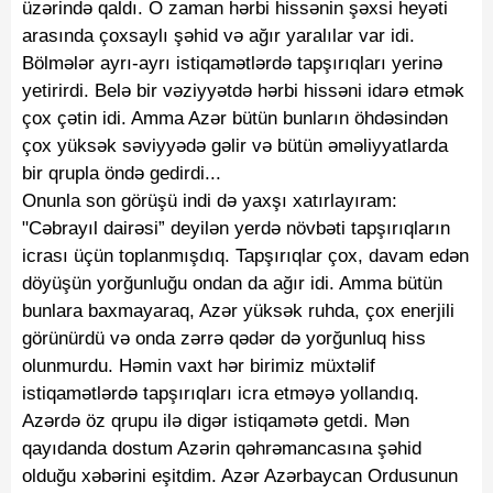
üzərində qaldı. O zaman hərbi hissənin şəxsi heyəti
arasında çoxsaylı şəhid və ağır yaralılar var idi.
Bölmələr ayrı-ayrı istiqamətlərdə tapşırıqları yerinə
yetirirdi. Belə bir vəziyyətdə hərbi hissəni idarə etmək
çox çətin idi. Amma Azər bütün bunların öhdəsindən
çox yüksək səviyyədə gəlir və bütün əməliyyatlarda
bir qrupla öndə gedirdi...
Onunla son görüşü indi də yaxşı xatırlayıram:
"Cəbrayıl dairəsi” deyilən yerdə növbəti tapşırıqların
icrası üçün toplanmışdıq. Tapşırıqlar çox, davam edən
döyüşün yorğunluğu ondan da ağır idi. Amma bütün
bunlara baxmayaraq, Azər yüksək ruhda, çox enerjili
görünürdü və onda zərrə qədər də yorğunluq hiss
olunmurdu. Həmin vaxt hər birimiz müxtəlif
istiqamətlərdə tapşırıqları icra etməyə yollandıq.
Azərdə öz qrupu ilə digər istiqamətə getdi. Mən
qayıdanda dostum Azərin qəhrəmancasına şəhid
olduğu xəbərini eşitdim. Azər Azərbaycan Ordusunun