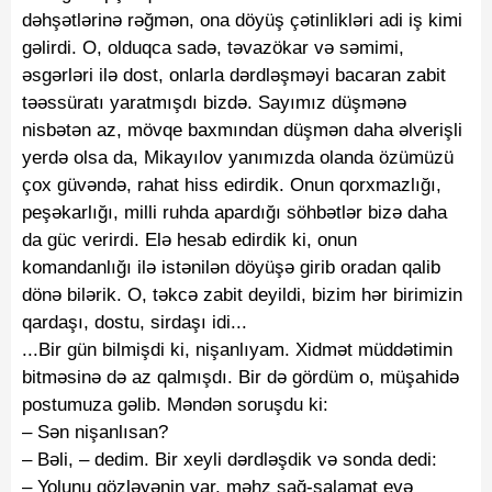
dəhşətlərinə rəğmən, ona döyüş çətinlikləri adi iş kimi
gəlirdi. O, olduqca sadə, təvazökar və səmimi,
əsgərləri ilə dost, onlarla dərdləşməyi bacaran zabit
təəssüratı yaratmışdı bizdə. Sayımız düşmənə
nisbətən az, mövqe baxmından düşmən daha əlverişli
yerdə olsa da, Mikayılov yanımızda olanda özümüzü
çox güvəndə, rahat hiss edirdik. Onun qorxmazlığı,
peşəkarlığı, milli ruhda apardığı söhbətlər bizə daha
da güc verirdi. Elə hesab edirdik ki, onun
komandanlığı ilə istənilən döyüşə girib oradan qalib
dönə bilərik. O, təkcə zabit deyildi, bizim hər birimizin
qardaşı, dostu, sirdaşı idi...
...Bir gün bilmişdi ki, nişanlıyam. Xidmət müddətimin
bitməsinə də az qalmışdı. Bir də gördüm o, müşahidə
postumuza gəlib. Məndən soruşdu ki:
– Sən nişanlısan?
– Bəli, – dedim. Bir xeyli dərdləşdik və sonda dedi:
– Yolunu gözləyənin var, məhz sağ-salamat evə