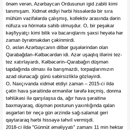
önəm verən, Azərbaycan Ordusunun igid zabiti kimi
tanımışam. Xidmət etdiyi hərbi hissələrdə bir sıra
mühüm vəzifələrdə çalışmış, kollektiv arasında dərin
nüfuza və hörmətə sahib olmuşdur. O, bir peşəkar
kəşfiyyatçı kimi bilik və bacarıqlarını şəxsi heyətə hər
zaman öyrətməkdən çəkinmirdi.
O, əslən Azərbaycanın dilbər guşələrindən olan
Qarabağdan–Kəlbəcərdən idi. Azər uşaqlıq illərini tez-
tez xatırlayardı, Kəlbəcərin–Qarabağın düşmən
tapdağında olması ilə barışmazdı, torpaqlarımızın
azad olunacağı günü səbirsizliklə gözləyirdi.
O, Naxçıvanda xidmət etdiyi zaman – 2015-ci ildə
çətin hava şəraitində ermənilər tərəfə keçmiş, donma
təhlükəsi ilə qarşılaşsa da, ağır hava şəraitinə
baxmayaraq, düşmən postunun yaxınlığında qalan
əsgərləri bir neçə gün ərzində sağ-salamat geri
qaytararaq hərbi hissəyə təhvil vermişdi.
2018-ci ildə "Günnüt əməliyyatı” zamanı 11 min hektar