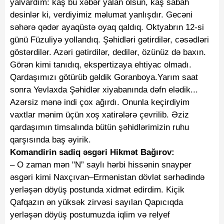
yalvardım: kaş bu xəbər yalan olsun, kaş sabah
desinlər ki, verdiyimiz məlumat yanlışdır. Gecəni
səhərə qədər ayaqüstə oyaq qaldıq. Oktyabrın 12-si
günü Füzuliyə yollandıq. Şəhidləri gətirdilər, cəsədləri
göstərdilər. Azəri gətirdilər, dedilər, özünüz də baxın.
Görən kimi tanıdıq, ekspertizaya ehtiyac olmadı.
Qardaşımızı götürüb gəldik Goranboya.Yarım saat
sonra Yevlaxda
Şəhidlər xiyabanında
dəfn elədik...
Azərsiz mənə indi çox ağırdı. Onunla keçirdiyim
vaxtlar mənim üçün xoş xatirələrə çevrilib. Əziz
qardaşımın timsalında bütün şəhidlərimizin ruhu
qarşısında baş əyirik.
Komandirin sadiq əsgəri Hikmət Bağırov:
– O zaman mən "N” saylı hərbi hissənin snayper
əsgəri kimi Naxçıvan–Ermənistan dövlət sərhədində
yerləşən döyüş postunda xidmət edirdim. Kiçik
Qafqazın ən yüksək zirvəsi sayılan Qapıcıqda
yerləşən döyüş postumuzda iqlim və relyef