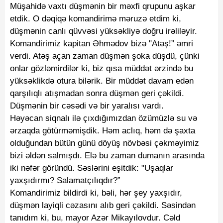
Müşahidə vaxtı düşmənin bir məxfi qrupunu aşkar
etdik. O dəqiqə komandirimə məruzə etdim ki,
düşmənin canlı qüvvəsi yüksəkliyə doğru irəliləyir.
Komandirimiz kapitan Əhmədov bizə "Atəş!” əmri
verdi. Atəş açan zaman düşmən şoka düşdü, çünki
onlar gözləmirdilər ki, biz qısa müddət ərzində bu
yüksəklikdə otura bilərik. Bir müddət davam edən
qarşılıqlı atışmadan sonra düşmən geri çəkildi.
Düşmənin bir cəsədi və bir yaralısı vardı.
Həyəcan siqnalı ilə çıxdığımızdan özümüzlə su və
ərzaqda götürməmişdik. Həm aclıq, həm də şaxta
olduğundan bütün günü döyüş növbəsi çəkməyimiz
bizi əldən salmışdı. Elə bu zaman dumanın arasında
iki nəfər göründü. Səslərini eşitdik: "Uşaqlar
yaxşıdırmı? Salamatçılıqdır?”
Komandirimiz bildirdi ki, bəli, hər şey yaxşıdır,
düşmən layiqli cəzasını alıb geri çəkildi. Səsindən
tanıdım ki, bu, mayor Azər Mikayılovdur. Cəld