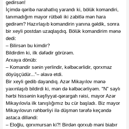
gedirsən!
İçimdə qəribə narahatlıq yarandı ki, bölük komandiri,
tanımadığım mayor rütbəli iki zabitlə mən hara
gedirəm? Hazırlaşıb komandirin yanına gəldik, sonra
bir xeyli postdan uzaqlaşdıq. Bölük komandirim mənə
dedi:
–
Bilirsən bu kimdir?
Bildirdim ki, ilk dəfədir görürəm.
Arxaya dönüb:
–
Komandir sənin yerlindir, kəlbəcərlidir, qorxmaz
döyüşçüdür...”
–
əlavə etdi.
Bir xeyli gedib dayandıq. Azər Mikayılov mənə
yaxınlaşıb bildirdi ki, mən də kəlbəcərliyəm. "N” saylı
hərbi hissənin kəşfiyyat-qərargah rəisi, mayor Azər
Mikayılovla ilk tanışlığımız bu cür başladı. Biz mayor
Mikayılovun rəhbərliyi ilə düşmən tərəfə keçəndə
astaca dilləndi:
–
Eloğlu, qorxmursan ki?! Birdən qorxub məni biabır