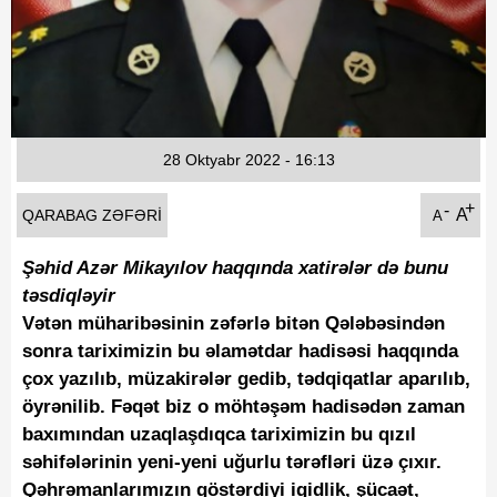
Fotoqaleriya
Reportaj
Qarabag Zəfəri
28 Oktyabr 2022 - 16:13
+
-
A
QARABAG ZƏFƏRI
A
Şəhid Azər Mikayılov haqqında xatirələr də bunu
təsdiqləyir
Vətən müharibəsinin zəfərlə bitən Qələbəsindən
sonra tariximizin bu əlamətdar hadisəsi haqqında
çox yazılıb, müzakirələr gedib, tədqiqatlar aparılıb,
öyrənilib. Fəqət biz o möhtəşəm hadisədən zaman
baxımından uzaqlaşdıqca tariximizin bu qızıl
səhifələrinin yeni-yeni uğurlu tərəfləri üzə çıxır.
Qəhrəmanlarımızın göstərdiyi igidlik, şücaət,