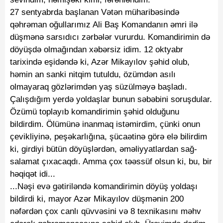
27 sentyabrda başlanan Vətən müharibəsində
qəhrəman oğullarımız Ali Baş Komandanın əmri ilə
düşmənə sarsıdıcı zərbələr vururdu. Komandirimin də
döyüşdə olmağından xəbərsiz idim. 12 oktyabr
tarixində eşidəndə ki, Azər Mikayılov şəhid olub,
həmin an sanki nitqim tutuldu, özümdən asılı
olmayaraq gözlərimdən yaş süzülməyə başladı.
Çalışdığım yerdə yoldaşlar bunun səbəbini soruşdular.
Özümü toplayıb komandirimin şəhid olduğunu
bildirdim. Ölümünə inanmaq istəmirdim, çünki onun
çevikliyinə, peşəkarlığına, şücaətinə görə elə bilirdim
ki, girdiyi bütün döyüşlərdən, əməliyyatlardan sağ-
salamat çıxacaqdı. Amma çox təəssüf olsun ki, bu, bir
həqiqət idi...
...Nəşi evə gətiriləndə komandirimin döyüş yoldaşı
bildirdi ki, mayor Azər Mikayılov düşmənin 200
nəfərdən çox canlı qüvvəsini və 8 texnikasını məhv