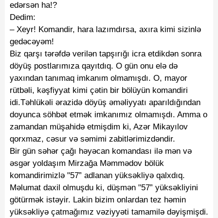
edərsən ha!?
Dedim:
–
Xeyr! Komandir, hara lazımdırsa, axıra kimi sizinlə
gedəcəyəm!
Biz qarşı tərəfdə verilən tapşırığı icra etdikdən sonra
döyüş postlarımıza qayıtdıq. O gün onu elə də
yaxından tanımaq imkanım olmamışdı. O, mayor
rütbəli, kəşfiyyat kimi çətin bir bölüyün komandiri
idi.Təhlükəli ərazidə döyüş əməliyyatı aparıldığından
doyunca söhbət etmək imkanımız olmamışdı. Amma o
zamandan müşahidə etmişdim ki, Azər Mikayılov
qorxmaz, cəsur və səmimi zabitlərimizdəndir.
Bir gün səhər çağı həyəcan komandası ilə mən və
əsgər yoldaşım Mirzağa Məmmədov bölük
komandirimizlə "57” adlanan yüksəkliyə qalxdıq.
Məlumat daxil olmuşdu ki, düşmən "57” yüksəkliyini
götürmək istəyir. Lakin bizim onlardan tez həmin
yüksəkliyə çatmağımız vəziyyəti tamamilə dəyişmişdi.