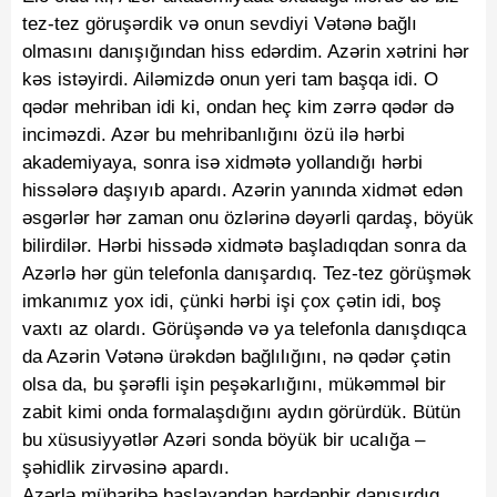
tez-tez göruşərdik və onun sevdiyi Vətənə bağlı
olmasını danışığından hiss edərdim. Azərin xətrini hər
kəs istəyirdi. Ailəmizdə onun yeri tam başqa idi. O
qədər mehriban idi ki, ondan heç kim zərrə qədər də
inciməzdi. Azər bu mehribanlığını özü ilə hərbi
akademiyaya, sonra isə xidmətə yollandığı hərbi
hissələrə daşıyıb apardı. Azərin yanında xidmət edən
əsgərlər hər zaman onu özlərinə dəyərli qardaş, böyük
bilirdilər. Hərbi hissədə xidmətə başladıqdan sonra da
Azərlə hər gün telefonla danışardıq. Tez-tez görüşmək
imkanımız yox idi, çünki hərbi işi çox çətin idi, boş
vaxtı az olardı. Görüşəndə və ya telefonla danışdıqca
da Azərin Vətənə ürəkdən bağlılığını, nə qədər çətin
olsa da, bu şərəfli işin peşəkarlığını, mükəmməl bir
zabit kimi onda formalaşdığını aydın görürdük. Bütün
bu xüsusiyyətlər Azəri sonda böyük bir ucalığa –
şəhidlik zirvəsinə apardı.
Azərlə müharibə başlayandan hərdənbir danışırdıq,