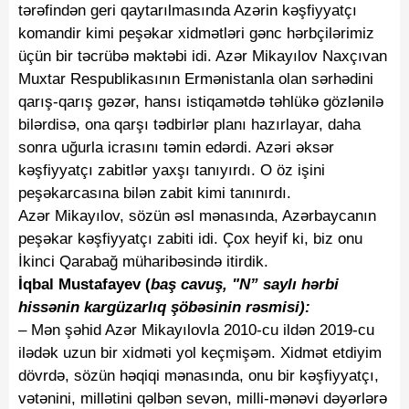
tərəfindən geri qaytarılmasında Azərin kəşfiyyatçı
komandir kimi peşəkar xidmətləri gənc hərbçilərimiz
üçün bir təcrübə məktəbi idi. Azər Mikayılov Naxçıvan
Muxtar Respublikasının Ermənistanla olan sərhədini
qarış-qarış gəzər, hansı istiqamətdə təhlükə gözlənilə
bilərdisə, ona qarşı tədbirlər planı hazırlayar, daha
sonra uğurla icrasını təmin edərdi. Azəri əksər
kəşfiyyatçı zabitlər yaxşı tanıyırdı. O öz işini
peşəkarcasına bilən zabit kimi tanınırdı.
Azər Mikayılov, sözün əsl mənasında, Azərbaycanın
peşəkar kəşfiyyatçı zabiti idi. Çox heyif ki, biz onu
İkinci Qarabağ müharibəsində itirdik.
İqbal Mustafayev (
baş cavuş, "N” saylı hərbi
hissənin kargüzarlıq şöbəsinin rəsmisi):
– Mən şəhid Azər Mikayılovla 2010-cu ildən 2019-cu
ilədək uzun bir xidməti yol keçmişəm. Xidmət etdiyim
dövrdə, sözün həqiqi mənasında, onu bir kəşfiyyatçı,
vətənini, millətini qəlbən sevən, milli-mənəvi dəyərlərə