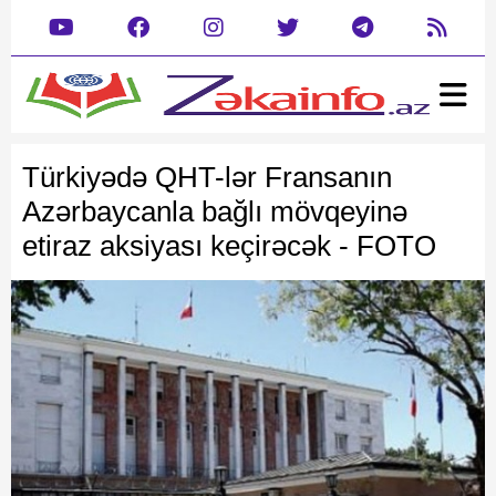
Ana səhifə
Xəbər
Türkiyədə QHT-lər Fransanın
Gündəm
Siyasət
Azərbaycanla bağlı mövqeyinə
Rəsmi
Cəmiyyət
etiraz aksiyası keçirəcək -
FOTO
Mədəniyyət
Təhsil
Hadisə
Yazarlar
Dəyərlərimizin kreativ tanıtımı
Dünya
Müsahibə
İdman
Şou biznes
Maraqlı