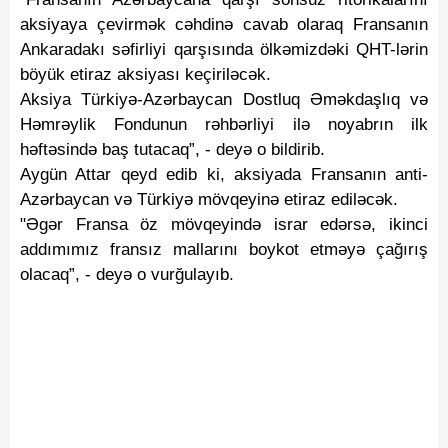
aksiyaya çevirmək cəhdinə cavab olaraq Fransanın
Ankaradakı səfirliyi qarşısında ölkəmizdəki QHT-lərin
böyük etiraz aksiyası keçiriləcək.
Aksiya Türkiyə-Azərbaycan Dostluq Əməkdaşlıq və
Həmrəylik Fondunun rəhbərliyi ilə noyabrın ilk
həftəsində baş tutacaq”, - deyə o bildirib.
Aygün Attar qeyd edib ki, aksiyada Fransanın anti-
Azərbaycan və Türkiyə mövqeyinə etiraz ediləcək.
"Əgər Fransa öz mövqeyində israr edərsə, ikinci
addımımız fransız mallarını boykot etməyə çağırış
olacaq”, - deyə o vurğulayıb.