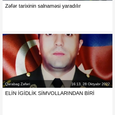
Zəfər tarixinin salnaməsi yaradılır
Qarabag Zəfəri
16:13, 28 Oktyabr 2022
ELİN İGİDLİK SİMVOLLARINDAN BİRİ