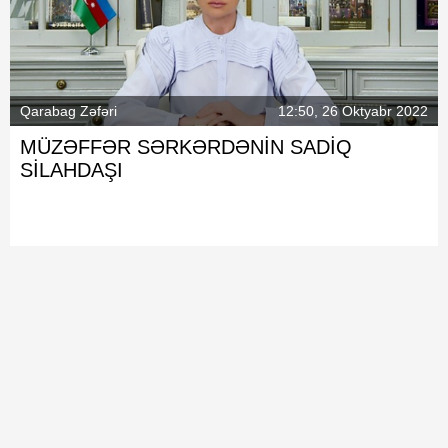
Qarabag Zəfəri
12:50, 26 Oktyabr 2022
MÜZƏFFƏR SƏRKƏRDƏNİN SADİQ
SİLAHDAŞI