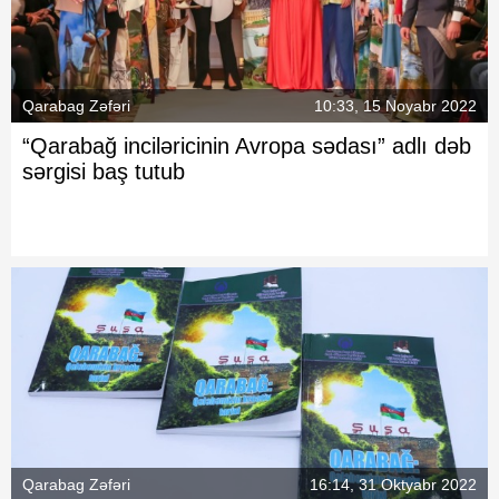
Qarabag Zəfəri
10:33, 15 Noyabr 2022
“Qarabağ inciləricinin Avropa sədası” adlı dəb
sərgisi baş tutub
Qarabag Zəfəri
16:14, 31 Oktyabr 2022