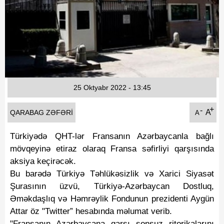
Fotoqaleriya
Reportaj
Qarabag Zəfəri
25 Oktyabr 2022 - 13:45
+
-
A
QARABAG ZƏFƏRI
A
Türkiyədə QHT-lər Fransanın Azərbaycanla bağlı
mövqeyinə etiraz olaraq Fransa səfirliyi qarşısında
aksiya keçirəcək.
Bu barədə Türkiyə Təhlükəsizlik və Xarici Siyasət
Şurasının üzvü, Türkiyə-Azərbaycan Dostluq,
Əməkdaşlıq və Həmrəylik Fondunun prezidenti Aygün
Attar öz "Twitter” hesabında məlumat verib.
"Fransanın Azərbaycana qarşı sonsuz ritorikalarını