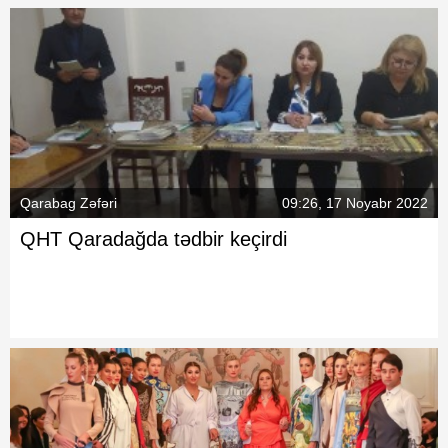
Qarabag Zəfəri
09:26, 17 Noyabr 2022
QHT Qaradağda tədbir keçirdi