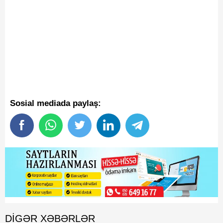
Sosial mediada paylaş:
DIGƏR XƏBƏRLƏR